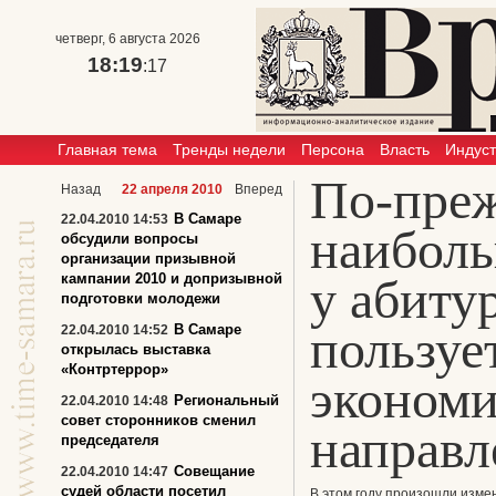
четверг, 6 августа 2026
18:19
:17
Главная тема
Тренды недели
Персона
Власть
Индус
По-пре
Назад
22 апреля 2010
Вперед
В Самаре
22.04.2010 14:53
наибол
обсудили вопросы
организации призывной
кампании 2010 и допризывной
у абиту
подготовки молодежи
пользуе
В Самаре
22.04.2010 14:52
открылась выставка
«Контртеррор»
экономи
Региональный
22.04.2010 14:48
совет сторонников сменил
направл
председателя
Совещание
22.04.2010 14:47
судей области посетил
В этом году произошли изме