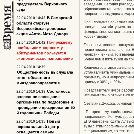
председатель Верховного
заведения. Сегодня руковод
образования министерства о
суда
проректоры ведущих самарск
В Самарской
22.04.2010 14:43
Прошлогодняя приемная кам
области стартует
поступлении абитуриентов в
Всероссийская донорская
федеральное министерство 
акция «Авто- Мото Донор»
корректировки.
По-прежнему
22.04.2010 14:42
Главное изменение коснулось
наибольшим спросом у
право подавать заявление. Е
абитуриентов пользуется
неограниченным, то в нынеш
экономическое направление
более чем в пять вузов на т
22.04.2010 14:39
Количество этапов зачислени
Общественность выслушала
устанавливать минимальный 
предмету, но и непрофильны
отчет областного
приему с 30% до 20%.
минздравсоцразвития
Представители вузов рассчи
Состоялось
22.04.2010 14:38
незначительно отличаться о
очередное совещание
оргкомитета по подготовке и
Светлана Джаджа, руководи
проведению празднования 65-
- По-прежнему наибольшим с
й годовщины Победы
направление. Конкурс здесь
Новый
22.04.2010 14:35
ЕГЭ намерены сдать 7,7 тыся
вузы с этим профильным нап
перинатальный центр
специальностям, то есть к р
оснащается самым