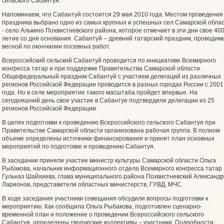
сельского Сабантуя.
Напоминаем, что Сабантуй состоится 29 мая 2010 года. Местом проведения
праздника выбрано одно из самых крупных и успешных сел Самарской обла
- село Алькино Похвистневского района, которое отмечает в эти дни свое 400
летие со дня основания. Сабантуй – древний татарский праздник, проводим
весной по окончании посевных работ.
Всероссийский сельский Сабантуй проводится по инициативе Всемирного
конгресса татар и при поддержке Правительства Самарской области.
Общефедеральный праздник Сабантуй с участием делегаций из различных
регионов Российской Федерации проводится в разных городах России с 2001
года. Но в селе мероприятие такого масштаба пройдет впервые. На
сегодняшний день свое участие в Сабантуе подтвердили делегации из 25
регионов Российской Федерации.
В целях подготовки к проведению Всероссийского сельского Сабантуя при
Правительстве Самарской области организована рабочая группа. В полном
объеме определены источники финансирования и принят план основных
мероприятий по подготовке и проведению Сабантуя.
В заседании приняли участие министр культуры Самарской области Ольга
Рыбакова, начальник информационного отдела Всемирного конгресса татар
Гульназ Шайхиева, глава муниципального района Похвистневский Александр
Ларионов, представители областных министерств, ГУВД, МЧС.
В ходе заседания участники совещания обсудили вопросы подготовки к
мероприятию. Как сообщила Ольга Рыбакова, подготовлен сценарно-
временной план и положение о проведении Всероссийского сельского
Сабантуя, определены творческие коллективы – участники. Подробности