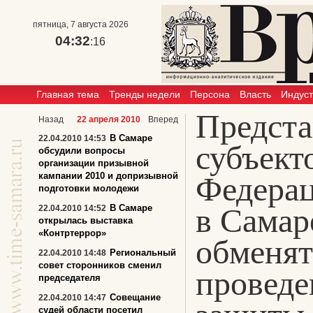
пятница, 7 августа 2026
04:32
:17
Главная тема
Тренды недели
Персона
Власть
Индус
Предста
Назад
22 апреля 2010
Вперед
В Самаре
22.04.2010 14:53
субъект
обсудили вопросы
организации призывной
кампании 2010 и допризывной
Федерац
подготовки молодежи
в Самар
В Самаре
22.04.2010 14:52
открылась выставка
«Контртеррор»
обменят
Региональный
22.04.2010 14:48
совет сторонников сменил
проведе
председателя
Совещание
22.04.2010 14:47
судей области посетил