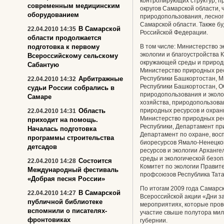
контролирующих структур, п
современным медицинским
округов Самарской области, 
оборудованием
природопользования, лесног
Самарской области. Также бу
В Самарской
22.04.2010 14:35
Российской Федерации.
области продолжается
подготовка к первому
В том числе: Министерство э
экологии и благоустройства 
Всероссийскому сельскому
окружающей среды и природн
Сабантую
Министерство природных ре
Арбитражные
Республики Башкортостан, М
22.04.2010 14:32
Республики Башкортостан, 
судьи России собрались в
природопользования и эколо
Самаре
хозяйства, природопользова
Область
природных ресурсов и охран
22.04.2010 14:31
Министерство природных ре
приходит на помощь.
Республики, Департамент пр
Началась подготовка
Департамент по охране, вос
программы строительства
биоресурсов Ямало-Ненецког
детсадов
ресурсов и экологии Арханг
среды и экологической безоп
Состоится
22.04.2010 14:28
Комитет по экологии Правит
Международный фестиваль
профсоюзов Республика Татар
«Добрая песня России»
По итогам 2009 года Самарск
В Самарской
22.04.2010 14:27
Всероссийской акции «Дни з
публичной библиотеке
мероприятиях, которые прово
вспомнили о писателях-
участие свыше полутора милл
фронтовиках
губернии.