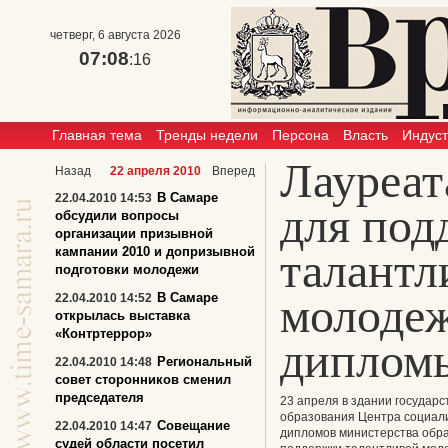
четверг, 6 августа 2026
07:08
:16
Главная тема
Тренды недели
Персона
Власть
Индус
Лауреат
Назад
22 апреля 2010
Вперед
В Самаре
22.04.2010 14:53
для под
обсудили вопросы
организации призывной
кампании 2010 и допризывной
талантл
подготовки молодежи
молодеж
В Самаре
22.04.2010 14:52
открылась выставка
«Контртеррор»
диплом
Региональный
22.04.2010 14:48
совет сторонников сменил
председателя
23 апреля в здании государ
образования Центра социал
Совещание
22.04.2010 14:47
дипломов министерства обра
судей области посетил