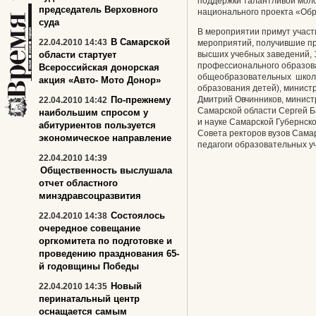
поддержки талантливой моло
председатель Верховного
национального проекта «Обр
суда
В мероприятии примут участ
В Самарской
22.04.2010 14:43
мероприятий, получившие пр
области стартует
высших учебных заведений, 
профессионального образова
Всероссийская донорская
общеобразовательных школ,
акция «Авто- Мото Донор»
образования детей), минист
По-прежнему
Дмитрий Овчинников, минист
22.04.2010 14:42
Самарской области Сергей Б
наибольшим спросом у
и науке Самарской Губернск
абитуриентов пользуется
Совета ректоров вузов Сама
экономическое направление
педагоги образовательных у
22.04.2010 14:39
Общественность выслушала
отчет областного
минздравсоцразвития
Состоялось
22.04.2010 14:38
очередное совещание
оргкомитета по подготовке и
проведению празднования 65-
й годовщины Победы
Новый
22.04.2010 14:35
перинатальный центр
оснащается самым