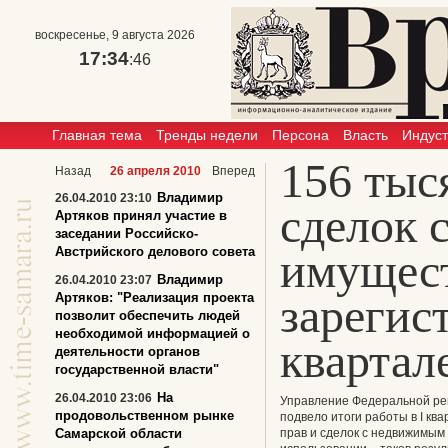
воскресенье, 9 августа 2026
17:34
:46
Главная тема
Тренды недели
Персона
Власть
Индус
156 тыс
Назад
26 апреля 2010
Вперед
Владимир
26.04.2010 23:10
сделок 
Артяков принял участие в
заседании Российско-
Австрийского делового совета
имущес
Владимир
26.04.2010 23:07
зарегис
Артяков: "Реализация проекта
позволит обеспечить людей
необходимой информацией о
квартал
деятельности органов
государственной власти"
На
26.04.2010 23:06
Управление Федеральной ре
продовольственном рынке
подвело итоги работы в I кв
Самарской области
прав и сделок с недвижимым 