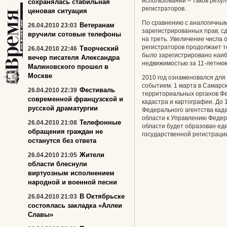
использовании – таков резу
сохранялась стабильная
регистраторов.
ценовая ситуация
По сравнению с аналогичным
Ветеранам
26.04.2010 23:03
зарегистрированных прав, сд
вручили сотовые телефоны
на треть. Увеличение числа 
регистраторов продолжает т
Творческий
26.04.2010 22:46
было зарегистрировано наиб
вечер писателя Александра
недвижимостью за 11-летнюю
Малиновского прошел в
Москве
2010 год ознаменовался для
событием. 1 марта в Самарс
Фестиваль
26.04.2010 22:39
территориальных органов Фе
современной французской и
кадастра и картографии. До
русской драматургии
Федерального агентства кад
области к Управлению Феде
Телефонные
26.04.2010 21:08
области будет образован ед
обращения граждан не
государственной регистрации
останутся без ответа
Жители
26.04.2010 21:05
области блеснули
виртуозным исполнением
народной и военной песни
В Октябрьске
26.04.2010 21:03
состоялась закладка «Аллеи
Славы»