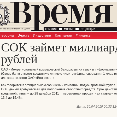
Персона
Власть
Индустрия
Компании
Финансы
СОК займет миллиар
рублей
ОАО «Межрегиональный коммерческий банк развития связи и информатики»
(Связь-банк) откроет кредитную линию с лимитом финансирования 1 млрд ру
для саратовского ОАО «Волгомост».
Как говорится в официальном сообщении компании, подконтрольной группе
СОК, деньги требуются ей для пополнения оборотных средств. Срок действ
кредитной линии – до 28 декабря 2011 г., переменная процентная ставка – о
13,4 до 15,4%.
Дата:
26.04.2010 00:33
12