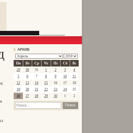
д
АРХИВ
Пн
Вт
Ср
Чт
Пт
Сб
Вс
29
30
31
1
2
3
4
5
6
7
8
9
10
11
12
13
14
15
16
17
18
б.
19
20
21
22
23
24
25
26
27
28
29
30
1
2
ия
Поиск
т
44