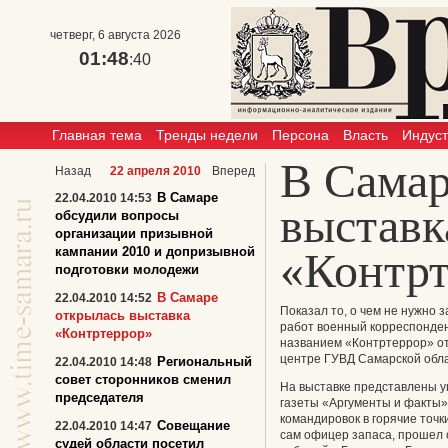
четверг, 6 августа 2026
01:48
:40
Главная тема
Тренды недели
Персона
Власть
Индус
В Самар
Назад
22 апреля 2010
Вперед
В Самаре
22.04.2010 14:53
выставк
обсудили вопросы
организации призывной
кампании 2010 и допризывной
«Контрт
подготовки молодежи
В Самаре
22.04.2010 14:52
Показал то, о чем не нужно 
открылась выставка
работ военный корреспонден
«Контртеррор»
названием «Контртеррор» отк
центре ГУВД Самарской обла
Региональный
22.04.2010 14:48
совет сторонников сменил
На выставке представлены 
председателя
газеты «Аргументы и факты»
командировок в горячие точк
Совещание
22.04.2010 14:47
сам офицер запаса, прошел 
судей области посетил