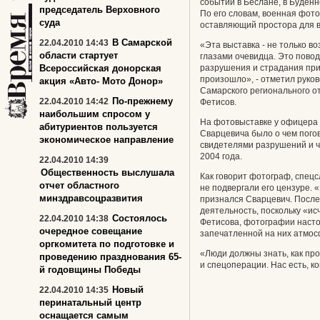
событий в Беслане, в Буденн
председатель Верховного
По его словам, военная фото
суда
оставляющий простора для 
В Самарской
22.04.2010 14:43
«Эта выставка - не только в
области стартует
глазами очевидца. Это повод 
Всероссийская донорская
разрушения и страдания прин
произошло», - отметил руко
акция «Авто- Мото Донор»
Самарского регионального о
По-прежнему
22.04.2010 14:42
Фетисов.
наибольшим спросом у
На фотовыставке у офицера 
абитуриентов пользуется
Сварцевича было о чем погов
экономическое направление
свидетелями разрушений и ч
2004 года.
22.04.2010 14:39
Общественность выслушала
Как говорит фотограф, спецс
отчет областного
не подвергали его цензуре. «
минздравсоцразвития
признался Сварцевич. После
деятельность, поскольку «и
Состоялось
22.04.2010 14:38
Фетисова, фотографии насто
очередное совещание
запечатленной на них атмо
оргкомитета по подготовке и
«Люди должны знать, как пр
проведению празднования 65-
и спецоперации. Нас есть, к
й годовщины Победы
Новый
22.04.2010 14:35
перинатальный центр
оснащается самым