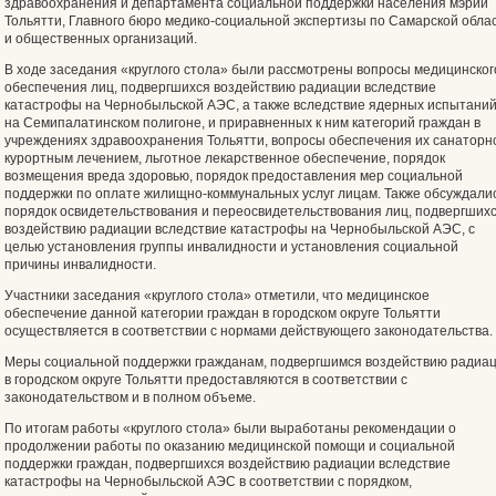
здравоохранения и департамента социальной поддержки населения мэрии
Тольятти, Главного бюро медико-социальной экспертизы по Самарской обла
и общественных организаций.
В ходе заседания «круглого стола» были рассмотрены вопросы медицинског
обеспечения лиц, подвергшихся воздействию радиации вследствие
катастрофы на Чернобыльской АЭС, а также вследствие ядерных испытани
на Семипалатинском полигоне, и приравненных к ним категорий граждан в
учреждениях здравоохранения Тольятти, вопросы обеспечения их санаторн
курортным лечением, льготное лекарственное обеспечение, порядок
возмещения вреда здоровью, порядок предоставления мер социальной
поддержки по оплате жилищно-коммунальных услуг лицам. Также обсуждали
порядок освидетельствования и переосвидетельствования лиц, подвергших
воздействию радиации вследствие катастрофы на Чернобыльской АЭС, с
целью установления группы инвалидности и установления социальной
причины инвалидности.
Участники заседания «круглого стола» отметили, что медицинское
обеспечение данной категории граждан в городском округе Тольятти
осуществляется в соответствии с нормами действующего законодательства.
Меры социальной поддержки гражданам, подвергшимся воздействию радиа
в городском округе Тольятти предоставляются в соответствии с
законодательством и в полном объеме.
По итогам работы «круглого стола» были выработаны рекомендации о
продолжении работы по оказанию медицинской помощи и социальной
поддержки граждан, подвергшихся воздействию радиации вследствие
катастрофы на Чернобыльской АЭС в соответствии с порядком,