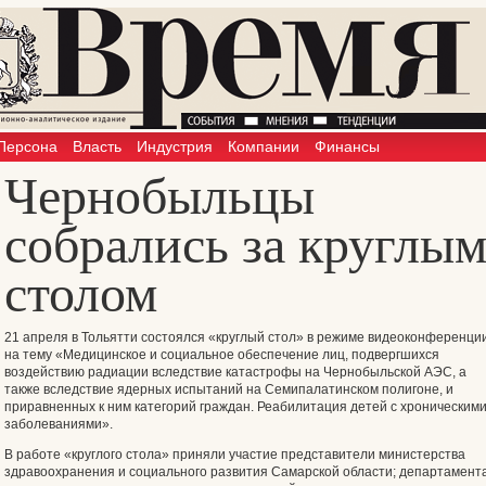
Персона
Власть
Индустрия
Компании
Финансы
Чернобыльцы
собрались за круглы
столом
21 апреля в Тольятти состоялся «круглый стол» в режиме видеоконференци
на тему «Медицинское и социальное обеспечение лиц, подвергшихся
воздействию радиации вследствие катастрофы на Чернобыльской АЭС, а
также вследствие ядерных испытаний на Семипалатинском полигоне, и
приравненных к ним категорий граждан. Реабилитация детей с хроническим
заболеваниями».
В работе «круглого стола» приняли участие представители министерства
здравоохранения и социального развития Самарской области; департамент