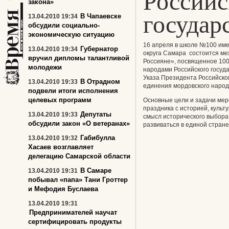
Российс
закона»
государ
В Чапаевске
13.04.2010 19:34
обсудили социально-
экономическую ситуацию
16 апреля в школе №100 име
Губернатор
13.04.2010 19:34
округа Самара состоится м
вручил дипломы талантливой
Россияне», посвященное 100
молодежи
народами Российского госуд
Указа Президента Российско
В Отрадном
13.04.2010 19:33
единения мордовского народа
подвели итоги исполнения
целевых программ
Основные цели и задачи мер
праздника с историей, культ
Депутаты
13.04.2010 19:33
смысл исторического выбора 
обсудили закон «О ветеранах»
развиваться в единой стране
Габибулла
13.04.2010 19:32
Хасаев возглавляет
делегацию Самарской области
В Самаре
13.04.2010 19:31
побывал «папа» Тани Гроттер
и Мефодия Буслаева
13.04.2010 19:31
Предпринимателей научат
сертифицировать продукты