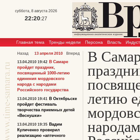
суббота, 8 августа 2026
22:20
:27
Главная тема
Тренды недели
Персона
Власть
Индус
В Самар
Назад
13 апреля 2010
Вперед
В Самаре
13.04.2010 19:42
праздни
пройдет праздник,
посвященный 1000-летию
единения мордовского
посвяще
народа с народами
Российского государства
летию е
В Октябрьске
13.04.2010 19:41
пройдет фестиваль
мордовс
творчества приемных детей
«Веснушки»
народа
Вадим
13.04.2010 19:35
Куличенко проверил
реализацию «аптечного