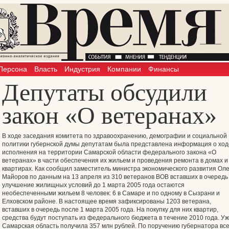
Персона
Власть
Индустрия
Компании
Финансы
Депутаты обсудили
закон «О ветеранах»
В ходе заседания комитета по здравоохранению, демографии и социальной
политики губернской думы депутатам была представлена информация о ход
исполнения на территории Самарской области федерального закона «О
ветеранах» в части обеспечения их жильем и проведения ремонта в домах и
квартирах. Как сообщил заместитель министра экономического развития Оле
Майоров по данным на 13 апреля из 310 ветеранов ВОВ вставших в очередь
улучшение жилищных условий до 1 марта 2005 года остаются
необеспеченными жильем 8 человек: 6 в Самаре и по одному в Сызрани и
Елховском районе. В настоящее время зафиксированы 1203 ветерана,
вставших в очередь после 1 марта 2005 года. На покупку для них квартир,
средства будут поступать из федерального бюджета в течение 2010 года. У
Самарская область получила 357 млн рублей. По поручению губернатора вс