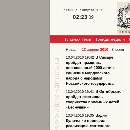
пятница, 7 августа 2026
02:23
:10
Главная тема
Тренды недели
Назад
13 апреля 2010
Вперед
В Самаре
13.04.2010 19:42
пройдет праздник,
посвященный 1000-летию
единения мордовского
народа с народами
Российского государства
В Октябрьске
13.04.2010 19:41
пройдет фестиваль
творчества приемных детей
«Веснушки»
Вадим
13.04.2010 19:35
Куличенко проверил
реализацию «аптечного