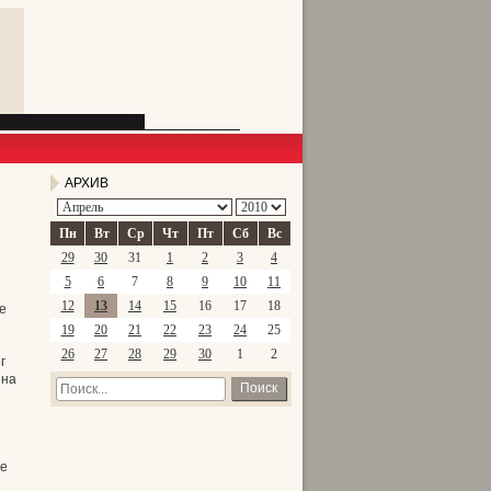
АРХИВ
Пн
Вт
Ср
Чт
Пт
Сб
Вс
29
30
31
1
2
3
4
5
6
7
8
9
10
11
12
13
14
15
16
17
18
е
19
20
21
22
23
24
25
26
27
28
29
30
1
2
г
 на
Поиск
же
е