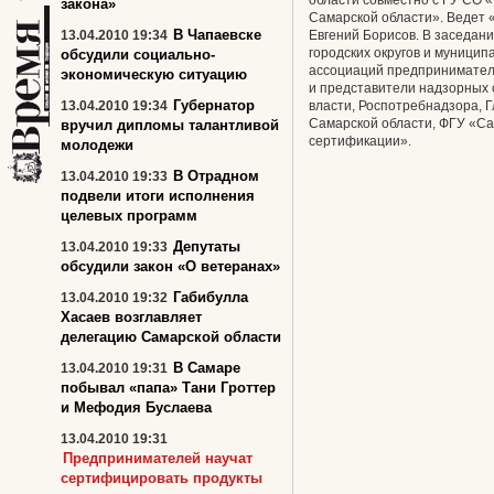
области совместно с ГУ СО 
закона»
Самарской области». Ведет 
В Чапаевске
13.04.2010 19:34
Евгений Борисов. В заседан
городских округов и муницип
обсудили социально-
ассоциаций предпринимателе
экономическую ситуацию
и представители надзорных
Губернатор
13.04.2010 19:34
власти, Роспотребнадзора, Г
Самарской области, ФГУ «Са
вручил дипломы талантливой
сертификации».
молодежи
В Отрадном
13.04.2010 19:33
подвели итоги исполнения
целевых программ
Депутаты
13.04.2010 19:33
обсудили закон «О ветеранах»
Габибулла
13.04.2010 19:32
Хасаев возглавляет
делегацию Самарской области
В Самаре
13.04.2010 19:31
побывал «папа» Тани Гроттер
и Мефодия Буслаева
13.04.2010 19:31
Предпринимателей научат
сертифицировать продукты