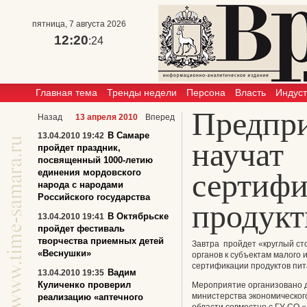
пятница, 7 августа 2026
12:20
:24
Главная тема
Тренды недели
Персона
Власть
Индус
Предпр
Назад
13 апреля 2010
Вперед
В Самаре
13.04.2010 19:42
научат
пройдет праздник,
посвященный 1000-летию
единения мордовского
сертифи
народа с народами
Российского государства
продукт
В Октябрьске
13.04.2010 19:41
пройдет фестиваль
творчества приемных детей
Завтра пройдет «круглый ст
«Веснушки»
органов к субъектам малого
сертификации продуктов пит
Вадим
13.04.2010 19:35
Куличенко проверил
Мероприятие организовано 
министерства экономическог
реализацию «аптечного