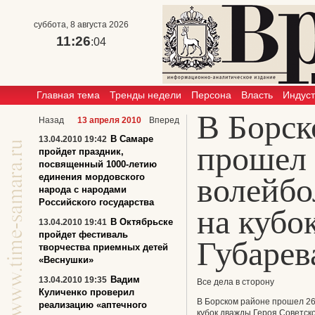
суббота, 8 августа 2026
11:26
:04
Главная тема
Тренды недели
Персона
Власть
Индус
В Борск
Назад
13 апреля 2010
Вперед
В Самаре
13.04.2010 19:42
прошел
пройдет праздник,
посвященный 1000-летию
единения мордовского
волейбо
народа с народами
Российского государства
на кубо
В Октябрьске
13.04.2010 19:41
пройдет фестиваль
Губарев
творчества приемных детей
«Веснушки»
Вадим
13.04.2010 19:35
Все дела в сторону
Куличенко проверил
В Борском районе прошел 26
реализацию «аптечного
кубок дважды Героя Советск