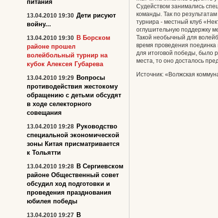
питания
Судейством занимались спе
команды. Так по результата
Дети рисуют
13.04.2010 19:30
турнира - местный клуб «Нек
войну...
оглушительную поддержку ме
В Борском
Такой необычный для волейбо
13.04.2010 19:30
время проведения поединка 
районе прошел
для итоговой победы, было р
волейбольный турнир на
места, то оно досталось пре
кубок Алексея Губарева
Источник: «Волжская комму
Вопросы
13.04.2010 19:29
противодействия жестокому
обращению с детьми обсудят
в ходе селекторного
совещания
Руководство
13.04.2010 19:28
специальной экономической
зоны Китая присматривается
к Тольятти
В Сергиевском
13.04.2010 19:28
районе Общественный совет
обсудил ход подготовки и
проведения празднования
юбилея победы
В
13.04.2010 19:27