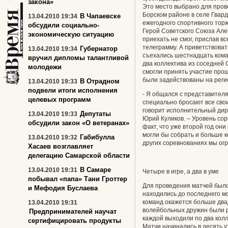
закона»
Это место выбрано для пров
Борском районе в селе Гвард
В Чапаевске
13.04.2010 19:34
ежегодного спортивного тор
обсудили социально-
Герой Советского Союза Алек
экономическую ситуацию
приехать не смог, прислав 
телеграмму. А приветствовать
Губернатор
13.04.2010 19:34
съехались шестнадцать коман
вручил дипломы талантливой
два коллектива из соседней 
молодежи
смогли принять участие про
были задействованы на реги
В Отрадном
13.04.2010 19:33
подвели итоги исполнения
- Я общался с представителя
целевых программ
специально бросают все свои 
говорит исполнительный ди
Депутаты
13.04.2010 19:33
Юрий Куликов. – Уровень сор
обсудили закон «О ветеранах»
факт, что уже второй год он
могли бы собрать и больше ко
Габибулла
13.04.2010 19:32
других соревнованиях мы ог
Хасаев возглавляет
делегацию Самарской области
В Самаре
13.04.2010 19:31
Четыре в игре, а два в уме
побывал «папа» Тани Гроттер
Для проведения матчей было
и Мефодия Буслаева
находились до последнего мо
команд окажется больше два
13.04.2010 19:31
волейбольных дружин были 
Предпринимателей научат
каждой выходили по два кол
сертифицировать продукты
Матчи начинались в десять у