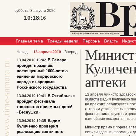
суббота, 8 августа 2026
10:18
:16
Главная тема
Тренды недели
Персона
Власть
Индус
Минист
Назад
13 апреля 2010
Вперед
В Самаре
13.04.2010 19:42
Куличен
пройдет праздник,
посвященный 1000-летию
единения мордовского
аптеки
народа с народами
Российского государства
13 апреля министр здравоох
В Октябрьске
13.04.2010 19:41
области Вадим Куличенко пос
пройдет фестиваль
на практике реализуется пос
творчества приемных детей
которым установлены предел
«Веснушки»
фактическим отпускным цен
важнейшие лекарственные с
Вадим
13.04.2010 19:35
Куличенко проверил
Министр прямо с порога апт
реализацию «аптечного
есть ли здесь информация д