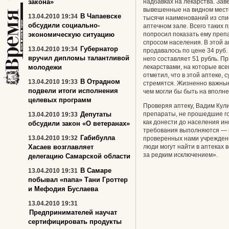
закона»
надбавках на лекарства. За
вывешенные на видном месте
В Чапаевске
13.04.2010 19:34
тысячи наименований из спи
обсудили социально-
аптечном зале. Всего таких 
экономическую ситуацию
попросил показать ему препа
спросом населения. В этой 
Губернатор
13.04.2010 19:34
продавалось по цене 34 руб. 
вручил дипломы талантливой
него составляет 51 рубль. П
молодежи
лекарствами, на которые все
отметил, что в этой аптеке, 
В Отрадном
13.04.2010 19:33
стремятся. Жизненно важны
подвели итоги исполнения
чем могли бы быть на вполне
целевых программ
Проверяя аптеку, Вадим Кули
Депутаты
препараты, не прошедшие го
13.04.2010 19:33
как донести до населения и
обсудили закон «О ветеранах»
требования выполняются — 
Габибулла
13.04.2010 19:32
проверенных нами учрежден
Хасаев возглавляет
люди могут найти в аптеках
за редким исключением».
делегацию Самарской области
В Самаре
13.04.2010 19:31
побывал «папа» Тани Гроттер
и Мефодия Буслаева
13.04.2010 19:31
Предпринимателей научат
сертифицировать продукты