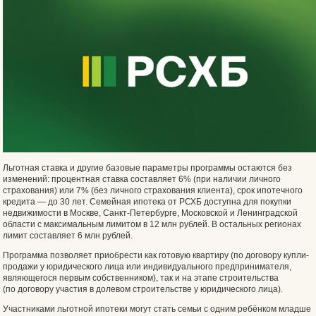
Льготная ставка и другие базовые параметры программы остаются без
изменений: процентная ставка составляет 6% (при наличии личного
страхования) или 7% (без личного страхования клиента), срок ипотечного
кредита — до 30 лет. Семейная ипотека от РСХБ доступна для покупки
недвижимости в Москве, Санкт-Петербурге, Московской и Ленинградской
области с максимальным лимитом в 12 млн рублей. В остальных регионах
лимит составляет 6 млн рублей.
Программа позволяет приобрести как готовую квартиру (по договору купли-
продажи у юридического лица или индивидуального предпринимателя,
являющегося первым собственником), так и на этапе строительства
(по договору участия в долевом строительстве у юридического лица).
Участниками льготной ипотеки могут стать семьи с одним ребёнком младше