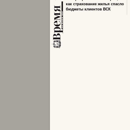
как страхование жилья спасло
бюджеты клиентов ВСК