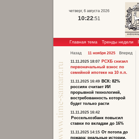
четверг, 6 августа 2026
10:22
:52
Главная тема
Тренды недели
Назад
11 ноября 2025
Вперед
РСХБ снизил
11.11.2025 18:07
первоначальный взнос по
семейной ипотеке на 10 п.п.
ВСК: 82%
11.11.2025 16:49
россиян считает ИИ
прорывной технологией,
востребованность которой
будет только расти
11.11.2025 16:42
Россельхозбанк повысил
ставки по вкладам до 16%
От потопа до
11.11.2025 14:15
пожара: реальные истории,