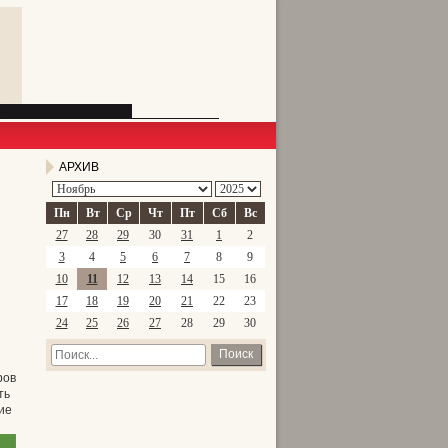
АРХИВ
Пн
Вт
Ср
Чт
Пт
Сб
Вс
27
28
29
30
31
1
2
3
4
5
6
7
8
9
10
11
12
13
14
15
16
17
18
19
20
21
22
23
24
25
26
27
28
29
30
Поиск
ров
ть
ие