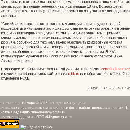
7 лет, семьи, в которых есть не менее двух несовершеннолетних детей, а та
семьи, воспитывающие ребенка-инвалида младше 18 лет. Возраст детей
должен соответствовать условиям программы на дату заключения кредитног
договора.
"Семейная ипотека остается ключевым инструментом государственной
поддержки для улучшения жилищных условий по льготным условиям и одни
из самых популярных продуктов среди заёмщиков банка. Мы стремимся
сделать условия по льготным программам доступными для большего числа
россиян, особенно для тех, кому важно обеспечить комфортные условия
проживания для своей семьи. Теперь заемщикам станет проще приобрести
жилье, особенно в новых проектах, реализуемых партнерами РСХБ", —
комментирует Руководитель блока розничного бизнеса Россельхозбанка
Людмила Корсакова.
Подробнее ознакомиться с условиями участия в программе
семейной ипотек
возможно на официальном сайте банка
rshb.ru
или обратившись в ближайше
отделение РСХБ.
Дата:
11.11.2025 18:07
4
e-samara.ru, г. Самара © 2026. Все права защищены.
 использовании текстовых материалов и фотографий гиперссылка на сайт
ti
исать в редакцию:
time-samara@mail.ru
ническая поддержка - ООО «Медиасервис»