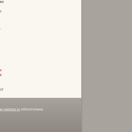
кже
о
м
и
е
58
me-samara.ru
обязательна.