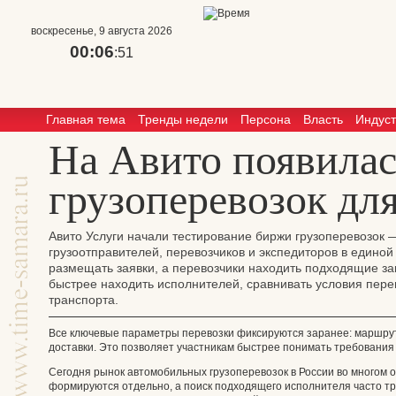
воскресенье, 9 августа 2026
00:06
:52
Главная тема
Тренды недели
Персона
Власть
Индус
На Авито появила
грузоперевозок д
Авито Услуги начали тестирование биржи грузоперевозок 
грузоотправителей, перевозчиков и экспедиторов в едино
размещать заявки, а перевозчики находить подходящие за
быстрее находить исполнителей, сравнивать условия перев
транспорта.
Все ключевые параметры перевозки фиксируются заранее: маршрут, в
доставки. Это позволяет участникам быстрее понимать требования
Сегодня рынок автомобильных грузоперевозок в России во многом о
формируются отдельно, а поиск подходящего исполнителя часто тр