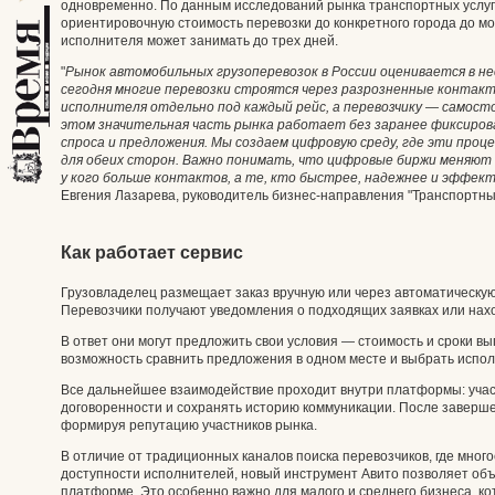
одновременно. По данным исследований рынка транспортных услуг
ориентировочную стоимость перевозки до конкретного города до м
исполнителя может занимать до трех дней.
"
Рынок автомобильных грузоперевозок в России оценивается в не
сегодня многие перевозки строятся через разрозненные контакт
исполнителя отдельно под каждый рейс, а перевозчику — самост
этом значительная часть рынка работает без заранее фиксиров
спроса и предложения. Мы создаем цифровую среду, где эти про
для обеих сторон. Важно понимать, что цифровые биржи меняют 
у кого больше контактов, а те, кто быстрее, надежнее и эффек
Евгения Лазарева, руководитель бизнес-направления "Транспортные
Как работает сервис
Грузовладелец размещает заказ вручную или через автоматическую 
Перевозчики получают уведомления о подходящих заявках или нахо
В ответ они могут предложить свои условия — стоимость и сроки в
возможность сравнить предложения в одном месте и выбрать исполн
Все дальнейшее взаимодействие проходит внутри платформы: участ
договоренности и сохранять историю коммуникации. После заверше
формируя репутацию участников рынка.
В отличие от традиционных каналов поиска перевозчиков, где много
доступности исполнителей, новый инструмент Авито позволяет об
платформе. Это особенно важно для малого и среднего бизнеса, ко