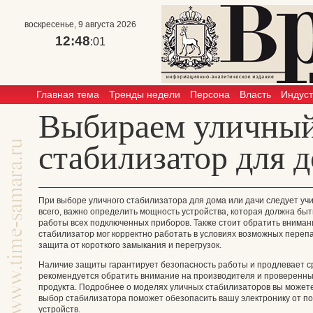
воскресенье, 9 августа 2026
12:48
:01
Главная тема
Тренды недели
Персона
Власть
Индус
Выбираем уличны
стабилизатор для 
При выборе уличного стабилизатора для дома или дачи следует уч
всего, важно определить мощность устройства, которая должна бы
работы всех подключенных приборов. Также стоит обратить вниман
стабилизатор мог корректно работать в условиях возможных перепа
защита от короткого замыкания и перегрузок.
Наличие защиты гарантирует безопасность работы и продлевает ср
рекомендуется обратить внимание на производителя и проверенны
продукта. Подробнее о моделях уличных стабилизаторов вы может
выбор стабилизатора поможет обезопасить вашу электронику от п
устройств.