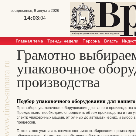
воскресенье, 9 августа 2026
14:03
:05
Главная тема
Тренды недели
Персона
Власть
Индус
Грамотно выбирае
упаковочное обору
производства
Подбор упаковочного оборудования для вашего
При выборе упаковочного оборудования для вашего производства в
Прежде всего, необходимо определить объем производства и тип у
спектр упаковочных машин, от ручных до автоматических, и выбор 
процессов.
Также важно учитывать возможность масштабирования производств
оборудования. Кроме того, необходимо обратить внимание на серт