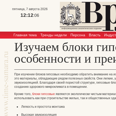
пятница, 7 августа 2026
12:12
:06
Главная тема
Тренды недели
Персона
Власть
Индус
Изучаем блоки гип
особенности и пр
При изучении блоков гипсовых необходимо обратить внимание на их
это материалы, обладающие рядом полезных свойств. Они легкие, 
звукоизоляцией. Благодаря своей пористой структуре, гипсовые бло
созданию здорового микроклимата в помещении.
Кроме того,
блоки гипсовые
являются экологически чистым материал
использовать как при строительстве жилых, так и общественных зд
Легкость и простота монтажа
Высокая звукоизоляция