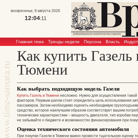
воскресенье, 9 августа 2026
12:04
:11
Главная тема
Тренды недели
Персона
Власть
Индус
Как купить Газель 
Тюмени
Как выбрать подходящую модель Газели
Купить Газель в Тюмени
несложно. Нужно для осуществления такой 
факторов. Первым шагом стоит определить цель использования авт
пассажиров. Затем необходимо оценить необходимую грузоподъемн
средство, которое наилучшим образом соответствует вашим потреб
технические характеристики – мощность двигателя, тип коробки пер
не забывайте о бюджете и возможностях финансирования при покуп
Оценка технического состояния автомобиля
При покупке Газели в Тюмени важно провести тщательную оценку т