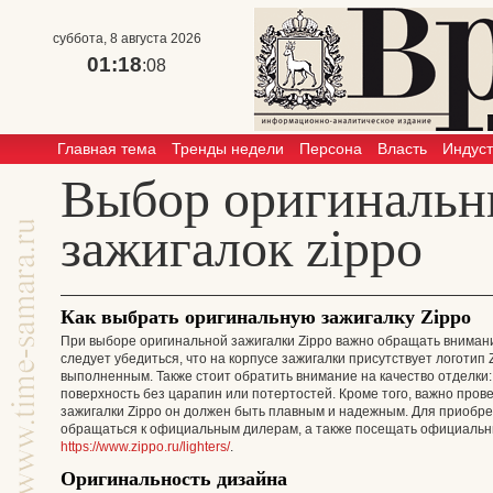
суббота, 8 августа 2026
01:18
:08
Главная тема
Тренды недели
Персона
Власть
Индус
Выбор оригиналь
зажигалок zippo
Как выбрать оригинальную зажигалку Zippo
При выборе оригинальной зажигалки Zippo важно обращать внимани
следует убедиться, что на корпусе зажигалки присутствует логотип 
выполненным. Также стоит обратить внимание на качество отделки:
поверхность без царапин или потертостей. Кроме того, важно пров
зажигалки Zippo он должен быть плавным и надежным. Для приобр
обращаться к официальным дилерам, а также посещать официальны
https://www.zippo.ru/lighters/
.
Оригинальность дизайна