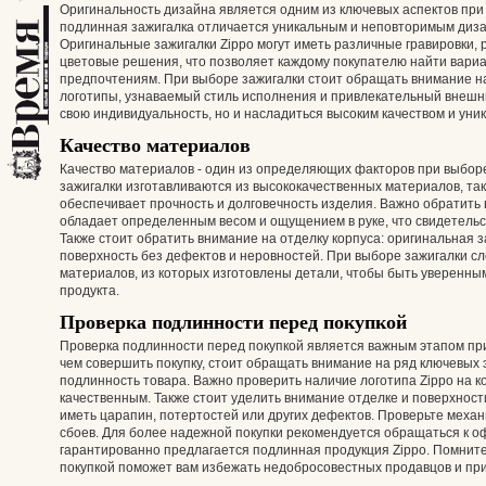
Оригинальность дизайна является одним из ключевых аспектов при
подлинная зажигалка отличается уникальным и неповторимым диза
Оригинальные зажигалки Zippo могут иметь различные гравировки,
цветовые решения, что позволяет каждому покупателю найти вариан
предпочтениям. При выборе зажигалки стоит обращать внимание на
логотипы, узнаваемый стиль исполнения и привлекательный внешни
свою индивидуальность, но и насладиться высоким качеством и уни
Качество материалов
Качество материалов - один из определяющих факторов при выбор
зажигалки изготавливаются из высококачественных материалов, так
обеспечивает прочность и долговечность изделия. Важно обратить 
обладает определенным весом и ощущением в руке, что свидетельс
Также стоит обратить внимание на отделку корпуса: оригинальная з
поверхность без дефектов и неровностей. При выборе зажигалки с
материалов, из которых изготовлены детали, чтобы быть уверенны
продукта.
Проверка подлинности перед покупкой
Проверка подлинности перед покупкой является важным этапом пр
чем совершить покупку, стоит обращать внимание на ряд ключевых
подлинность товара. Важно проверить наличие логотипа Zippo на ко
качественным. Также стоит уделить внимание отделке и поверхност
иметь царапин, потертостей или других дефектов. Проверьте механ
сбоев. Для более надежной покупки рекомендуется обращаться к о
гарантированно предлагается подлинная продукция Zippo. Помните
покупкой поможет вам избежать недобросовестных продавцов и при