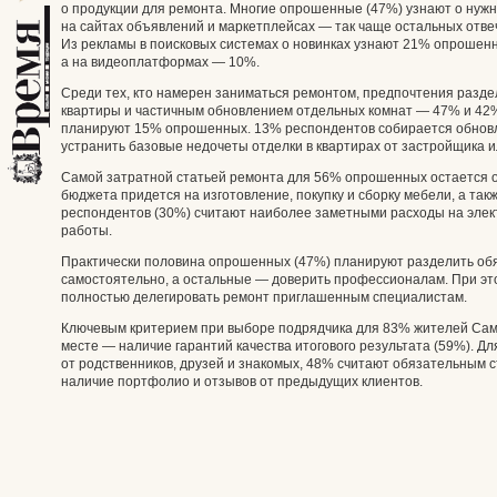
о продукции для ремонта. Многие опрошенные (47%) узнают о нужн
на сайтах объявлений и маркетплейсах — так чаще остальных отвеч
Из рекламы в поисковых системах о новинках узнают 21% опрошенн
а на видеоплатформах — 10%.
Среди тех, кто намерен заниматься ремонтом, предпочтения разд
квартиры и частичным обновлением отдельных комнат — 47% и 42
планируют 15% опрошенных. 13% респондентов собирается обновл
устранить базовые недочеты отделки в квартирах от застройщика и
Самой затратной статьей ремонта для 56% опрошенных остается о
бюджета придется на изготовление, покупку и сборку мебели, а та
респондентов (30%) считают наиболее заметными расходы на элек
работы.
Практически половина опрошенных (47%) планируют разделить обя
самостоятельно, а остальные — доверить профессионалам. При эт
полностью делегировать ремонт приглашенным специалистам.
Ключевым критерием при выборе подрядчика для 83% жителей Сама
месте — наличие гарантий качества итогового результата (59%).
от родственников, друзей и знакомых, 48% считают обязательным 
наличие портфолио и отзывов от предыдущих клиентов.