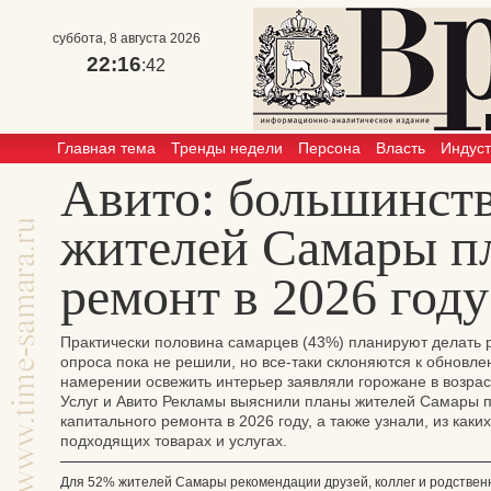
суббота, 8 августа 2026
22:16
:43
Главная тема
Тренды недели
Персона
Власть
Индус
Авито: большинст
жителей Самары п
ремонт в 2026 году
Практически половина самарцев (43%) планируют делать р
опроса пока не решили, но все-таки склоняются к обновл
намерении освежить интерьер заявляли горожане в возраст
Услуг и Авито Рекламы выяснили планы жителей Самары п
капитального ремонта в 2026 году, а также узнали, из каки
подходящих товарах и услугах.
Для 52% жителей Самары рекомендации друзей, коллег и родствен