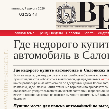
пятница, 7 августа 2026
01:35
:48
Главная тема
Тренды недели
Персона
Власть
Индус
Где недорого купи
автомобиль в Сало
Где недорого купить автомобиль в Салониках 
Если вы ищете, где недорого купить автомобиль в Салониках, важно
лучших вариантов - обратиться в автосалон, где предлагается
авто 
найти разнообразные автомобили по доступным ценам. Кроме того,
возможно, здесь можно найти отличные варианты по привлекатель
обязательно убедитесь в его техническом состоянии и проверьте и
изучите все предложения на рынке и выберите оптимальный вариан
бюджету.
Лучшие места для поиска автомобилей по выг