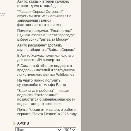
Авито: каждый второй самарец
готовит дома каждый день
"Рыцари Сорока Островов"
338
опустили меч: Wink объявляет о
завершении съемок
фантастического сериала
Помним, гордимся: "Ростелеком",
Единая Россия и "Леста" проведут
кибертурнир "Битва за Москву"
Авито расширяет доставку
крупногабарита с "Байкал Сервис"
В Авито Услугах появился фильтр
для поиска ИИ-экспертов
В Самарской области поддержат
предпринимателей и сотрудников
логистического центра Wildberries
На Авито можно получить
суперкэшбэк от Альфа-Банка
"Защита для ребенка" — новая
подписка "Ростелекома"
позаботится о кибербезопасности
подрастающего поколения
Почта России отчиталась о работе
сервиса "Почта Бизнес" в 2026 году
АРХИВ