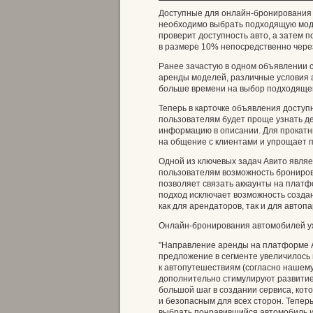
Доступные для онлайн-бронирования
необходимо выбрать подходящую модел
проверит доступность авто, а затем 
в размере 10% непосредственно через
Ранее зачастую в одном объявлении 
аренды моделей, различные условия 
больше времени на выбор подходяще
Теперь в карточке объявления досту
пользователям будет проще узнать д
информацию в описании. Для прокатн
на общение с клиентами и упрощает п
Одной из ключевых задач Авито являе
пользователям возможность брониров
позволяет связать аккаунты на плат
подход исключает возможность созд
как для арендаторов, так и для автопа
Онлайн-бронирования автомобилей уж
"Направление аренды на платформе А
предложение в сегменте увеличилось 
к автопутешествиям (согласно нашему
дополнительно стимулируют развитие
большой шаг в создании сервиса, кот
и безопасным для всех сторон. Тепер
выбрать понравившийся автомобиль и