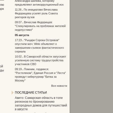
Александра Шилова, которому
елю
предъявляют антикоррупционный иск
арк
11:26
По инициативе Вячеслава
Федорищева усилят роль Совета
ректоров вузов
09:07
Вячеслав Федорищев:
"Спекулировать на проблемах жителей
недопустимо"
05 августа
17:23
"Рыцари Сорока Островов"
опустили меч: Wink объявляет о
завершении съемок фантастического
сериала
10:02
В Самарской области запускают
усиленную систему трудоустройства
участников СВО
ой
09:19
Помним, гордимся:
еды
"Ростелеком", Единая Россия и "Леста"
проведут кибертурнир "Битва за
Москву"
Все новости
ПОСЛЕДНИЕ СТАТЬИ
Авито: Самарская область в топе
регионов по бронированию
загородных домов для путешествий
в августе