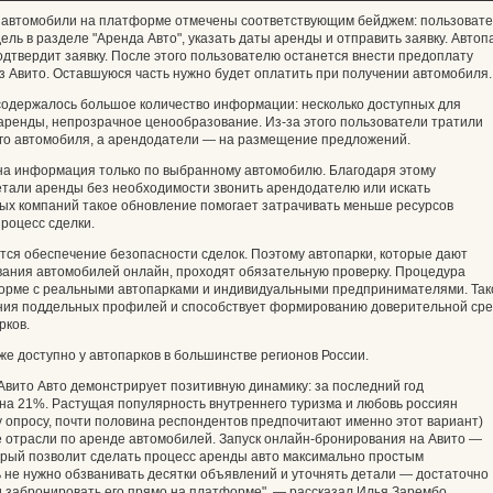
 автомобили на платформе отмечены соответствующим бейджем: пользоват
ь в разделе "Аренда Авто", указать даты аренды и отправить заявку. Автоп
подтвердит заявку. После этого пользователю останется внести предоплату
 Авито. Оставшуюся часть нужно будет оплатить при получении автомобиля.
содержалось большое количество информации: несколько доступных для
аренды, непрозрачное ценообразование. Из-за этого пользователи тратили
го автомобиля, а арендодатели — на размещение предложений.
пна информация только по выбранному автомобилю. Благодаря этому
етали аренды без необходимости звонить арендодателю или искать
ых компаний такое обновление помогает затрачивать меньше ресурсов
роцесс сделки.
тся обеспечение безопасности сделок. Поэтому автопарки, которые дают
ания автомобилей онлайн, проходят обязательную проверку. Процедура
форме с реальными автопарками и индивидуальными предпринимателями. Так
ания поддельных профилей и способствует формированию доверительной ср
рков.
е доступно у автопарков в большинстве регионов России.
вито Авто демонстрирует позитивную динамику: за последний год
на 21%. Растущая популярность внутреннего туризма и любовь россиян
 опросу, почти половина респондентов предпочитают именно этот вариант)
 отрасли по аренде автомобилей. Запуск онлайн-бронирования на Авито —
орый позволит сделать процесс аренды авто максимально простым
ь не нужно обзванивать десятки объявлений и уточнять детали — достаточно
 забронировать его прямо на платформе", — рассказал Илья Зарембо,