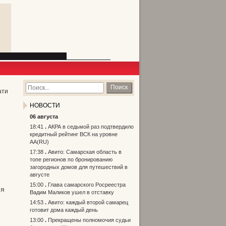
Поиск
ати
НОВОСТИ
06 августа
18:41
АКРА в седьмой раз подтвердило
кредитный рейтинг ВСК на уровне
АА(RU)
17:38
Авито: Самарская область в
топе регионов по бронированию
загородных домов для путешествий в
августе
15:00
Глава самарского Росреестра
ия
Вадим Маликов ушел в отставку
14:53
Авито: каждый второй самарец
готовит дома каждый день
13:00
Прекращены полномочия судьи