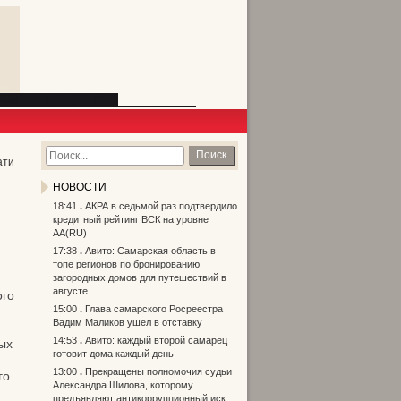
Поиск
ати
НОВОСТИ
18:41
АКРА в седьмой раз подтвердило
кредитный рейтинг ВСК на уровне
АА(RU)
17:38
Авито: Самарская область в
топе регионов по бронированию
загородных домов для путешествий в
августе
ого
15:00
Глава самарского Росреестра
Вадим Маликов ушел в отставку
14:53
Авито: каждый второй самарец
ых
готовит дома каждый день
13:00
Прекращены полномочия судьи
го
Александра Шилова, которому
предъявляют антикоррупционный иск