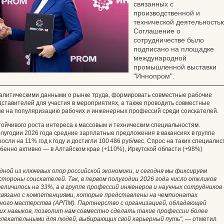
связанных с
производственной и
технической деятельность
Соглашение о
сотрудничестве было
подписано на площадке
международной
промышленной выставки
"Иннопром".
алитическими данными о рынке труда, формировать совместные рабочие
дставителей для участия в мероприятиях, а также проводить совместные
е на популяризацию рабочих и инженерных профессий среди соискателей.
ойчивого роста интереса к массовым и техническим специальностям.
лугодии 2026 года средние зарплатные предложения в вакансиях в группе
сли на 11% год к году и достигли 100 486 руб/мес. Спрос на таких специалис
обенно активно — в Алтайском крае (+110%), Иркутской области (+98%)
ой из ключевых опор российской экономики, и сегодня мы фиксируем
стороны соискателей. Так, в первом полугодии 2026 года число откликов
величилось на 33%, а в группе профессий инженеров и научных сотрудников
 связано с компетенциями, которые представлены на чемпионатах
ного мастерства (АРПМ). Партнерство с организацией, обладающей
их навыков, позволит нам совместно сделать такие профессии более
лекательными для людей, выбирающих свой карьерный путь",
— отметил