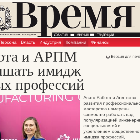
Персона
Власть
Индустрия
Компании
Финансы
бота и АРПМ
Версия для печ
ышать имидж
х профессий
Авито Работа и Агентство
развития профессиональн
мастерства намерены
совместно работать над
популяризацией инженерн
специальностей и
укреплением общественно
имиджа профессий,