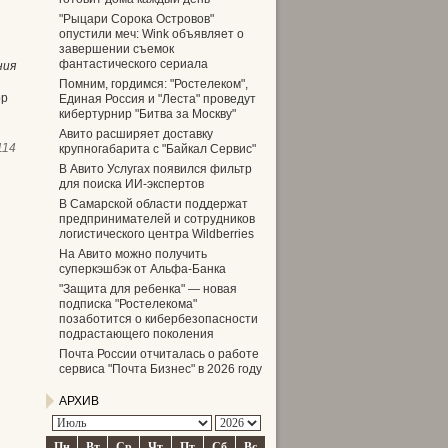
"Рыцари Сорока Островов"
опустили меч: Wink объявляет о
завершении съемок
фантастического сериала
ния
Помним, гордимся: "Ростелеком",
ор
Единая Россия и "Леста" проведут
кибертурнир "Битва за Москву"
Авито расширяет доставку
114
крупногабарита с "Байкал Сервис"
В Авито Услугах появился фильтр
для поиска ИИ-экспертов
В Самарской области поддержат
предпринимателей и сотрудников
логистического центра Wildberries
На Авито можно получить
суперкэшбэк от Альфа-Банка
"Защита для ребенка" — новая
подписка "Ростелекома"
позаботится о кибербезопасности
подрастающего поколения
Почта России отчиталась о работе
сервиса "Почта Бизнес" в 2026 году
АРХИВ
Пн
Вт
Ср
Чт
Пт
Сб
Вс