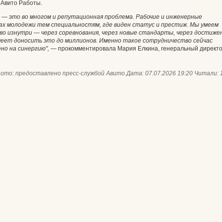
 Авито Работы.
— это во многом и репутационная проблема. Рабочие и инженерные
ах молодежи тем специальностям, где виден статус и престиж. Мы умеем
во изнутри — через соревнования, через новые стандарты, через достиже
еет доносить это до миллионов. Именно такое сотрудничество сейчас
ено на синергию",
— прокомментировала Мария Елкина, генеральный директ
ото:
предоставлено пресс-службой Авито
Дата: 07.07.2026 19:20
Читали: