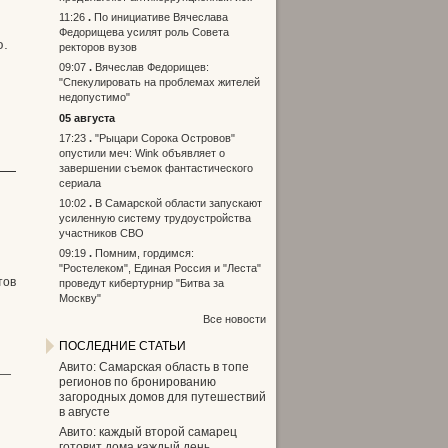
11:26
По инициативе Вячеслава
Федорищева усилят роль Совета
ю.
ректоров вузов
09:07
Вячеслав Федорищев:
"Спекулировать на проблемах жителей
недопустимо"
05 августа
17:23
"Рыцари Сорока Островов"
опустили меч: Wink объявляет о
завершении съемок фантастического
сериала
10:02
В Самарской области запускают
усиленную систему трудоустройства
участников СВО
09:19
Помним, гордимся:
"Ростелеком", Единая Россия и "Леста"
тов
проведут кибертурнир "Битва за
Москву"
Все новости
ПОСЛЕДНИЕ СТАТЬИ
Авито: Самарская область в топе
 —
регионов по бронированию
загородных домов для путешествий
в августе
Авито: каждый второй самарец
готовит дома каждый день