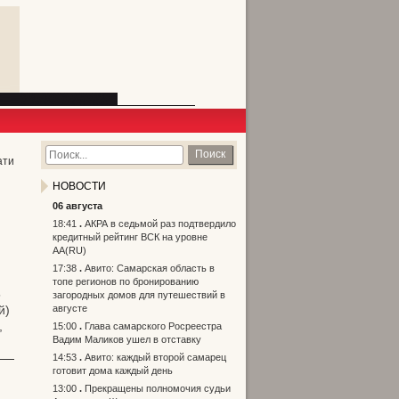
Поиск
ати
НОВОСТИ
06 августа
18:41
АКРА в седьмой раз подтвердило
кредитный рейтинг ВСК на уровне
АА(RU)
17:38
Авито: Самарская область в
топе регионов по бронированию
5
загородных домов для путешествий в
й)
августе
,
15:00
Глава самарского Росреестра
Вадим Маликов ушел в отставку
14:53
Авито: каждый второй самарец
готовит дома каждый день
13:00
Прекращены полномочия судьи