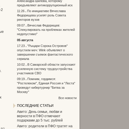
Александра Шилова, которому
.
предъявляют антикоррупционный иск
—2
11:26
По инициативе Вячеслава
Федорищева усилят роль Совета
ректоров вузов
09:07
Вячеслав Федорищев:
"Спекулировать на проблемах жителей
вые
недопустимо"
05 августа
17:23
"Рыцари Сорока Островов"
опустили меч: Wink объявляет о
завершении съемок фантастического
сериала
10:02
В Самарской области запускают
усиленную систему трудоустройства
.
участников СВО
09:19
Помним, гордимся:
"Ростелеком", Единая Россия и "Леста"
проведут кибертурнир "Битва за
Москву"
х
Все новости
ПОСЛЕДНИЕ СТАТЬИ
Авито: День семьи, любви и
верности в ПФО отмечают
подарками до 5 тыс. рублей
Авито: родители в ПФО тратят на