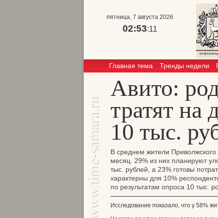
пятница, 7 августа 2026
02:53
:11
Главная тема
Тренды недели
Авито: ро
тратят на 
10 тыс. ру
В среднем жители Приволжского ф
месяц. 29% из них планируют уло
тыс. рублей, а 23% готовы потра
характерны для 10% респонденто
по результатам опроса 10 тыс. р
Исследование показало, что у 58% жи