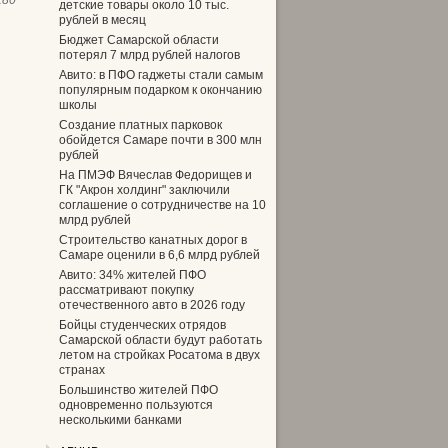
180
детские товары около 10 тыс.
рублей в месяц
Бюджет Самарской области
потерял 7 млрд рублей налогов
Авито: в ПФО гаджеты стали самым
популярным подарком к окончанию
школы
Создание платных парковок
обойдется Самаре почти в 300 млн
рублей
На ПМЭФ Вячеслав Федорищев и
ГК "Акрон холдинг" заключили
соглашение о сотрудничестве на 10
млрд рублей
Строительство канатных дорог в
Самаре оценили в 6,6 млрд рублей
Авито: 34% жителей ПФО
рассматривают покупку
отечественного авто в 2026 году
Бойцы студенческих отрядов
Самарской области будут работать
летом на стройках Росатома в двух
странах
Большинство жителей ПФО
одновременно пользуются
несколькими банками