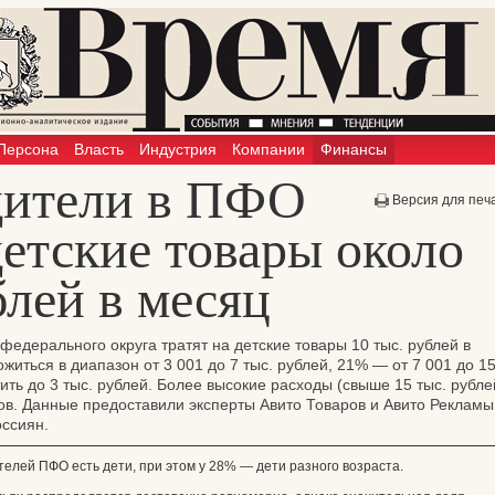
Персона
Власть
Индустрия
Компании
Финансы
дители в ПФО
Версия для печ
детские товары около
блей в месяц
едерального округа тратят на детские товары 10 тыс. рублей в
житься в диапазон от 3 001 до 7 тыс. рублей, 21% — от 7 001 до 1
тить до 3 тыс. рублей. Более высокие расходы (свыше 15 тыс. рубле
в. Данные предоставили эксперты Авито Товаров и Авито Рекламы
оссиян.
телей ПФО есть дети, при этом у 28% — дети разного возраста.