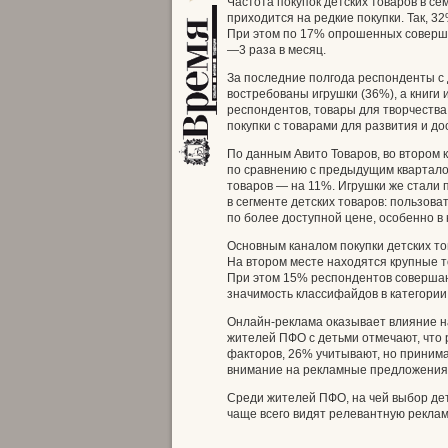
Частота покупок детских товаров в с
приходится на редкие покупки. Так, 3
При этом по 17% опрошенных соверша
—3 раза в месяц.
За последние полгода респонденты с 
востребованы игрушки (36%), а книг
респондентов, товары для творчеств
покупки с товарами для развития и до
По данным Авито Товаров, во втором 
по сравнению с предыдущим кварталом
товаров — на 11%. Игрушки же стали 
в сегменте детских товаров: пользов
по более доступной цене, особенно в
Основным каналом покупки детских т
На втором месте находятся крупные т
При этом 15% респондентов совершаю
значимость классифайдов в категории 
Онлайн-реклама оказывает влияние на
жителей ПФО с детьми отмечают, что 
факторов, 26% учитывают, но приним
внимание на рекламные предложения
Среди жителей ПФО, на чей выбор дет
чаще всего видят релевантную реклам