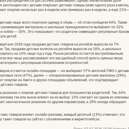
емьях распределяется достаточно равномерно, однако значительная доля
2% респондентов с детьми покупают детские товары реже одного раза в месяц
ют покупки несколько раз в неделю или примерно раз в неделю, а ещё 21%
детьми чаще всего покупали одежду и обувь — об этом сообщили 64%. Также
и и развивающие материалы и школьные принадлежности выбирают по 32%
а и хобби — 30%. Это показывает, что родители совмещают регулярные базо
суга детей.
квартале 2026 года продажи детских товаров на ресейле выросли на 7%
. Так, продажи детских колясок на ресейле выросли на 16%, а школьных
покупать на 14% чаще год к году. Рынок ресейла остается востребованным
атели все чаще рассматривают его как удобный способ купить нужные вещи
 категориях с регулярным обновлением потребностей.
оваров остаются онлайн-площадки — их выбирают 57% жителей ПФО с детьми
орговые сети (47%), далее — специализированные детские магазины (29%).
т покупки на Авито и других площадках объявлений, что подтверждает
детских товаров.
 решение о покупке детских товаров для большинства родителей. Так, 64%
реклама так или иначе влияет на их выбор: 10% считают ее одним из ключевы
ают окончательное решение по другим параметрам, а 28% иногда обращают
.
ских товаров влияет онлайн-реклама, каждый десятый (13%) отмечает, что
у таких товаров на сайтах с объявлениями и маркетплейсах.