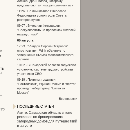
Александра Шилова, которому
предъявляют антикоррупционный иск
11:26
По инициативе Вячеслава
Федорищева усилят роль Совета
ректоров вузов
09:07
Вячеслав Федорищев:
"Спекулировать на проблемах жителей
недопустимо"
05 августа
17:23
"Рыцари Сорока Островов"
опустили меч: Wink объявляет о
ти
завершении съемок фантастического
е
сериала
10:02
В Самарской области запускают
ить
усиленную систему трудоустройства
н
участников СВО
09:19
Помним, гордимся:
"Ростелеком", Единая Россия и "Леста"
проведут кибертурнир "Битва за
Москву"
 —
Все новости
ПОСЛЕДНИЕ СТАТЬИ
270
Авито: Самарская область в топе
регионов по бронированию
загородных домов для путешествий
в августе