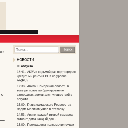
Поиск
ати
НОВОСТИ
06 августа
18:41
АКРА в седьмой раз подтвердило
кредитный рейтинг ВСК на уровне
АА(RU)
17:38
Авито: Самарская область в
топе регионов по бронированию
 о
загородных домов для путешествий в
августе
15:00
Глава самарского Росреестра
Вадим Маликов ушел в отставку
14:53
Авито: каждый второй самарец
готовит дома каждый день
13:00
Прекращены полномочия судьи