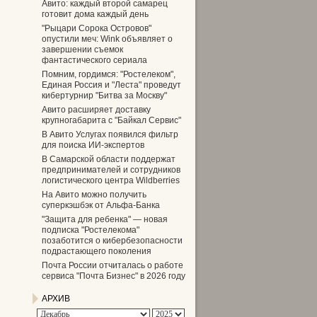
Авито: каждый второй самарец
готовит дома каждый день
"Рыцари Сорока Островов"
опустили меч: Wink объявляет о
завершении съемок
фантастического сериала
Помним, гордимся: "Ростелеком",
Единая Россия и "Леста" проведут
кибертурнир "Битва за Москву"
Авито расширяет доставку
крупногабарита с "Байкал Сервис"
В Авито Услугах появился фильтр
для поиска ИИ-экспертов
В Самарской области поддержат
предпринимателей и сотрудников
логистического центра Wildberries
На Авито можно получить
суперкэшбэк от Альфа-Банка
"Защита для ребенка" — новая
подписка "Ростелекома"
позаботится о кибербезопасности
подрастающего поколения
Почта России отчиталась о работе
сервиса "Почта Бизнес" в 2026 году
АРХИВ