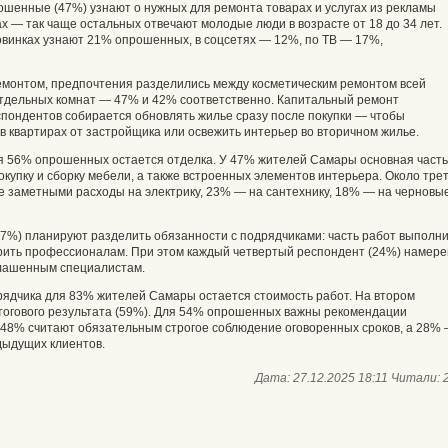
ошенные (47%) узнают о нужных для ремонта товарах и услугах из рекламы
х — так чаще остальных отвечают молодые люди в возрасте от 18 до 34 лет.
овинках узнают 21% опрошенных, в соцсетях — 12%, по ТВ — 17%,
ремонтом, предпочтения разделились между косметическим ремонтом всей
тдельных комнат — 47% и 42% соответственно. Капитальный ремонт
ондентов собирается обновлять жилье сразу после покупки — чтобы
в квартирах от застройщика или освежить интерьер во вторичном жилье.
я 56% опрошенных остается отделка. У 47% жителей Самары основная часть
окупку и сборку мебели, а также встроенных элементов интерьера. Около тре
е заметными расходы на электрику, 23% — на сантехнику, 18% — на черновы
7%) планируют разделить обязанности с подрядчиками: часть работ выполн
рить профессионалам. При этом каждый четвертый респондент (24%) намере
глашенным специалистам.
ядчика для 83% жителей Самары остается стоимость работ. На втором
итогового результата (59%). Для 54% опрошенных важны рекомендации
, 48% считают обязательным строгое соблюдение оговоренных сроков, а 28%
дыдущих клиентов.
Дата: 27.12.2025 18:11
Читали: