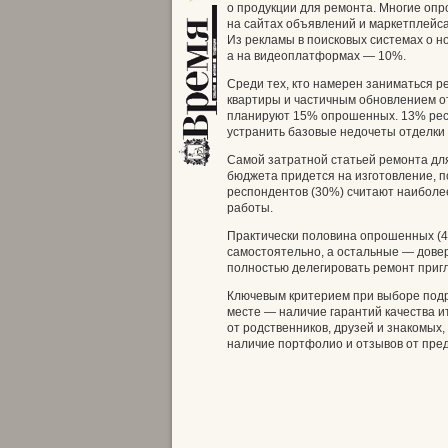
о продукции для ремонта. Многие опр
на сайтах объявлений и маркетплейса
Из рекламы в поисковых системах о н
а на видеоплатформах — 10%.
Среди тех, кто намерен заниматься 
квартиры и частичным обновлением о
планируют 15% опрошенных. 13% респ
устранить базовые недочеты отделки 
Самой затратной статьей ремонта дл
бюджета придется на изготовление, п
респондентов (30%) считают наиболе
работы.
Практически половина опрошенных (4
самостоятельно, а остальные — дове
полностью делегировать ремонт при
Ключевым критерием при выборе подр
месте — наличие гарантий качества 
от родственников, друзей и знакомых
наличие портфолио и отзывов от пре