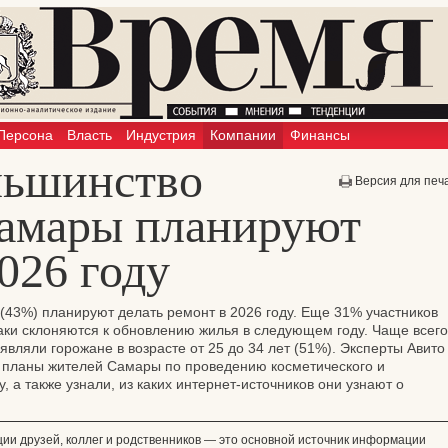
Персона
Власть
Индустрия
Компании
Финансы
льшинство
Версия для печ
амары планируют
026 году
(43%) планируют делать ремонт в 2026 году. Еще 31% участников
таки склоняются к обновлению жилья в следующем году. Чаще всего
вляли горожане в возрасте от 25 до 34 лет (51%). Эксперты Авито
и планы жителей Самары по проведению косметического и
, а также узнали, из каких интернет-источников они узнают о
и друзей, коллег и родственников — это основной источник информации