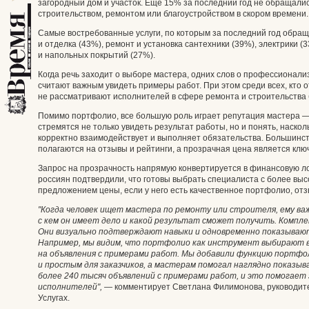
загородный дом и участок. Еще 15% за последний год не обращалис
строительством, ремонтом или благоустройством в скором времени.
Самые востребованные услуги, по которым за последний год обращ
и отделка (43%), ремонт и установка сантехники (39%), электрики (3
и напольных покрытий (27%).
Когда речь заходит о выборе мастера, одних слов о профессионали
считают важным увидеть примеры работ. При этом среди всех, кто
не рассматривают исполнителей в сфере ремонта и строительства
Помимо портфолио, все большую роль играет репутация мастера — 
стремятся не только увидеть результат работы, но и понять, наско
корректно взаимодействует и выполняет обязательства. Большинст
полагаются на отзывы и рейтинги, а прозрачная цена является к
Запрос на прозрачность напрямую конвертируется в финансовую 
россиян подтвердили, что готовы выбрать специалиста с более выс
предложением цены, если у него есть качественное портфолио, отз
"Когда человек ищет мастера по ремонту или строителя, ему ва
с кем он имеет дело и какой результат сможет получить. Комп
Они визуально подтверждают навыки и одновременно показываю
Например, мы видим, что портфолио как инструмент выбирают в
на объявления с примерами работ. Мы добавили функцию портфо
и простым для заказчиков, а мастерам помогал наглядно показыва
более 240 тысяч объявлений с примерами работ, и это помогает 
исполнителей", —
комментирует Светлана Филимонова, руководител
Услугах.