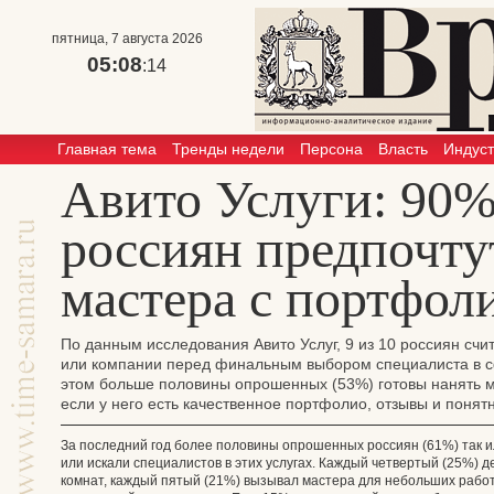
пятница, 7 августа 2026
05:08
:14
Главная тема
Тренды недели
Персона
Власть
Индус
Авито Услуги: 90
россиян предпочту
мастера с портфол
По данным исследования Авито Услуг, 9 из 10 россиян сч
или компании перед финальным выбором специалиста в с
этом больше половины опрошенных (53%) готовы нанять ма
если у него есть качественное портфолио, отзывы и понят
За последний год более половины опрошенных россиян (61%) так 
или искали специалистов в этих услугах. Каждый четвертый (25%)
комнат, каждый пятый (21%) вызывал мастера для небольших рабо