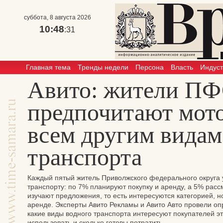
суббота, 8 августа 2026
10:48
:31
Главная тема
Тренды недели
Персона
Власть
Индус
Авито: жители П
предпочитают мот
всем другим видам
транспорта
Каждый пятый житель Приволжского федерального округа 
транспорту: по 7% планируют покупку и аренду, а 5% рас
изучают предложения, то есть интересуются категорией, 
аренде. Эксперты Авито Рекламы и Авито Авто провели оп
какие виды водного транспорта интересуют покупателей эт
использовать и сколько готовы потратить.