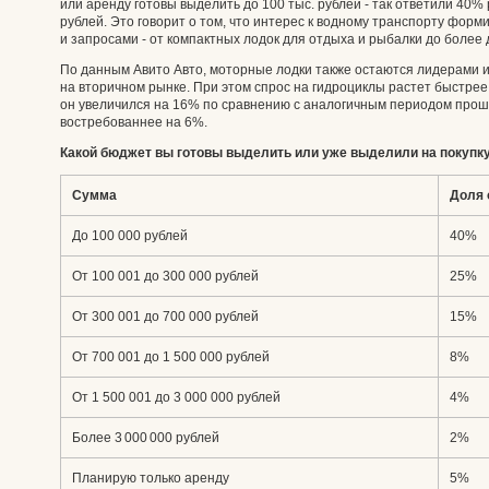
или аренду готовы выделить до 100 тыс. рублей - так ответили 40% 
рублей. Это говорит о том, что интерес к водному транспорту фор
и запросами - от компактных лодок для отдыха и рыбалки до более 
По данным Авито Авто, моторные лодки также остаются лидерами 
на вторичном рынке. При этом спрос на гидроциклы растет быстрее 
он увеличился на 16% по сравнению с аналогичным периодом прошл
востребованнее на 6%.
Какой бюджет вы готовы выделить или уже выделили на покупку
Сумма
Доля 
До 100 000 рублей
40%
От 100 001 до 300 000 рублей
25%
От 300 001 до 700 000 рублей
15%
От 700 001 до 1 500 000 рублей
8%
От 1 500 001 до 3 000 000 рублей
4%
Более 3 000 000 рублей
2%
Планирую только аренду
5%