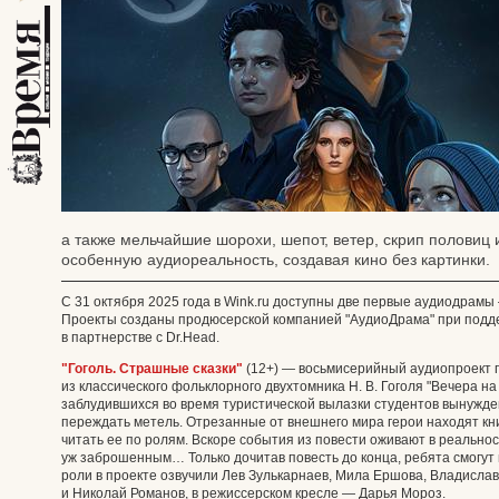
а также мельчайшие шорохи, шепот, ветер, скрип половиц 
особенную аудиореальность, создавая кино без картинки.
С 31 октября 2025 года в Wink.ru доступны две первые аудиодрамы 
Проекты созданы продюсерской компанией "АудиоДрама" при подде
в партнерстве с Dr.Head.
"Гоголь. Страшные сказки"
(12+) — восьмисерийный аудиопроект 
из классического фольклорного двухтомника Н. В. Гоголя "Вечера на
заблудившихся во время туристической вылазки студентов вынужде
переждать метель. Отрезанные от внешнего мира герои находят кни
читать ее по ролям. Вскоре события из повести оживают в реальнос
уж заброшенным… Только дочитав повесть до конца, ребята смогут п
роли в проекте озвучили Лев Зулькарнаев, Мила Ершова, Владисла
и Николай Романов, в режиссерском кресле — Дарья Мороз.