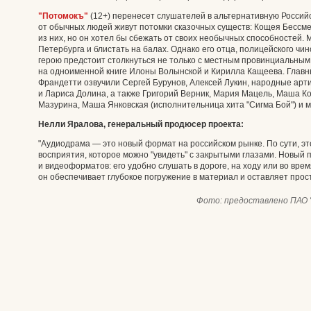
"Потомокъ"
(12+) перенесет слушателей в альтернативную Российс
от обычных людей живут потомки сказочных существ: Кощея Бессме
из них, но он хотел бы сбежать от своих необычных способностей.
Петербурга и блистать на балах. Однако его отца, полицейского чи
герою предстоит столкнуться не только с местным провинциальным
на одноименной книге Илоны Волынской и Кирилла Кащеева. Главн
Франдетти озвучили Сергей Бурунов, Алексей Лукин, народные арт
и Лариса Долина, а также Григорий Верник, Мария Мацель, Маша К
Мазурина, Маша Янковская (исполнительница хита "Сигма Бой") и м
Нелли Яралова, генеральный продюсер проекта:
"Аудиодрама — это новый формат на российском рынке. По сути, эт
восприятия, которое можно "увидеть" с закрытыми глазами. Новый п
и видеоформатов: его удобно слушать в дороге, на ходу или во вре
он обеспечивает глубокое погружение в материал и оставляет про
Фото:
предоставлено ПАО 