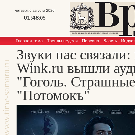
четверг, 6 августа 2026
01:48
:05
Главная тема
Тренды недели
Персона
Власть
Индус
Звуки нас связали:
Wink.ru вышли ау
"Гоголь. Страшные
"Потомокъ"