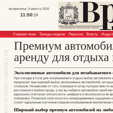
воскресенье, 9 августа 2026
11:50
:24
Главная тема
Тренды недели
Персона
Власть
Индус
Премиум автомоби
аренду для отдыха
Эксклюзивные автомобили для незабываемого 
При поездке в Сочи для незабываемого отдыха выбор автомобиля 
предлагает вам широкий выбор эксклюзивных автомобилей, котор
стильным. Независимо от того, планируете ли вы путешествие по
ресторанов и клубов города, у нас вы найдете автомобиль своей м
идеальное сочетание элегантности, комфорта и безопасности во 
побережье. Позвольте себе испытать непередаваемые ощущения о
станет идеальным спутником в вашем незабываемом приключении 
Широкий выбор премиум автомобилей на любо