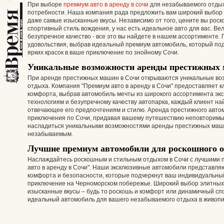
При выборе
премиум авто в аренду в сочи
для незабываемого отдых
потребности. Наша компания рада предложить вам широкий выбор 
даже самые изысканные вкусы. Независимо от того, цените вы рос
спортивный стиль вождения, у нас есть идеальное авто для вас. В
безупречное качество - все это вы найдете в нашем ассортименте. 
удовольствия, выбрав идеальный премиум автомобиль, который по
ярких красок в ваше приключение по знойному Сочи.
Уникальные возможности аренды престижных
При аренде престижных машин в Сочи открываются уникальные в
отдыха. Компания "Премиум авто в аренду в Сочи" предоставляет к
комфорта, выбрав автомобиль мечты из широкого ассортимента эк
технологиям и безупречному качеству автопарка, каждый клиент на
отвечающее его предпочтениям и стилю. Аренда престижного авто
приключения по Сочи, придавая вашему путешествию неповторимый 
насладиться уникальными возможностями аренды престижных маши
незабываемым.
Лучшие премиум автомобили для роскошного о
Наслаждайтесь роскошным и стильным отдыхом в Сочи с лучшими 
авто в аренду в Сочи". Наши эксклюзивные автомобили представля
комфорта и безопасности, которые подчеркнут ваш индивидуальный
приключение на Черноморском побережье. Широкий выбор элитных
изысканные вкусы – будь то роскошь и комфорт или динамичный спо
идеальный автомобиль для вашего незабываемого отдыха в живопи