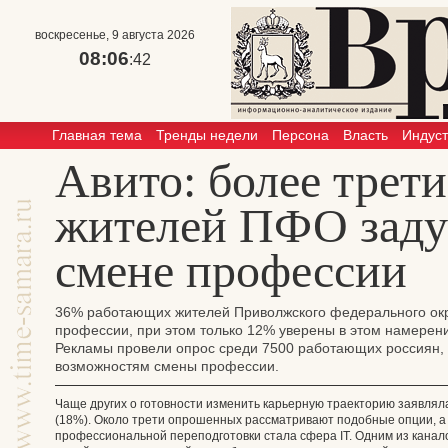
воскресенье, 9 августа 2026
08:06
:42
Главная тема
Тренды недели
Персона
Власть
Индус
Авито: более трети
жителей ПФО заду
смене профессии
36% работающих жителей Приволжского федерального окру
профессии, при этом только 12% уверены в этом намерени
Рекламы провели опрос среди 7500 работающих россиян, ч
возможностям смены профессии.
Чаще других о готовности изменить карьерную траекторию заявляла
(18%). Около трети опрошенных рассматривают подобные опции, 
профессиональной переподготовки стала сфера IT. Одним из кана