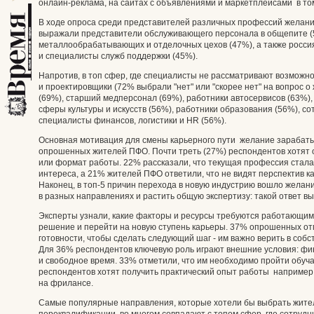
онлайн-реклама, на сайтах с объявлениями и маркетплейсами в то
В ходе опроса среди представителей различных профессий желани
выражали представители обслуживающего персонала в общепите (5
металлообрабатывающих и отделочных цехов (47%), а также россия
и специалисты служб поддержки (45%).
Напротив, в топ сфер, где специалисты не рассматривают возможн
и проектировщики (72% выбрали "нет" или "скорее нет" на вопрос 
(69%), старший медперсонал (69%), работники автосервисов (63%),
сферы культуры и искусств (56%), работники образования (56%), со
специалисты финансов, логистики и HR (56%).
Основная мотивация для смены карьерного пути желание зарабат
опрошенных жителей ПФО. Почти треть (27%) респондентов хотят 
или формат работы. 22% рассказали, что текущая профессия стала
интереса, а 21% жителей ПФО ответили, что не видят перспектив к
Наконец, в топ-5 причин перехода в новую индустрию вошло желани
в разных направлениях и растить общую экспертизу: такой ответ 
Эксперты узнали, какие факторы и ресурсы требуются работающи
решение и перейти на новую ступень карьеры. 37% опрошенных отм
готовности, чтобы сделать следующий шаг - им важно верить в соб
Для 36% респондентов ключевую роль играют внешние условия: фи
и свободное время. 33% отметили, что им необходимо пройти обуч
респондентов хотят получить практический опыт работы например,
на фрилансе.
Самые популярные направления, которые хотели бы выбрать жит