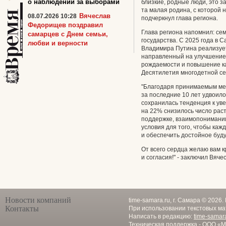
о наблюдении за выборами
близкие, родные люди, это за
та малая родина, с которой 
Вячеслав
08.07.2026 10:28
подчеркнул глава региона.
Федорищев поздравил
Глава региона напомнил: се
самарцев с Днем семьи,
государства. С 2025 года в
любви и верности
Владимира Путина реализуе
направленный на улучшение
рождаемости и повышение ка
Десятилетия многодетной се
"Благодаря принимаемым мер
за последние 10 лет удвоило
сохранилась тенденция к ув
на 22% снизилось число раст
поддержке, взаимопонимании
условия для того, чтобы каж
и обеспечить достойное буду
От всего сердца желаю вам к
и согласия!" - заключил Вяч
Новости компаний
time-samara.ru, г. Самара © 2026
Контакты
При использовании текстовых ма
Написать в редакцию:
time-samar
Техническая поддержка - ООО «