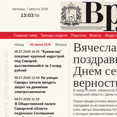
пятница, 7 августа 2026
13:03
:56
Главная тема
Тренды недели
Персона
Власть
Индус
Вячесл
Назад
08 июля 2026
Вперед
"Кухмастер"
08.07.2026 16:55
поздрав
покупает крупный недострой
под Самарой,
выставлявшийся за 3 млрд
Днем се
рублей
верност
На улицах
08.07.2026 12:06
Самары начали вводить
запрет на движение
В среду, 8 июля, губернато
электросамокатов
Самарской области с Днем се
08.07.2026 11:18
"Наши предки испокон веков
В Общественной палате
передавая их из поколения в
Самарской области
союз святых благоверных Пе
подписано Соглашение
о которых связана история с