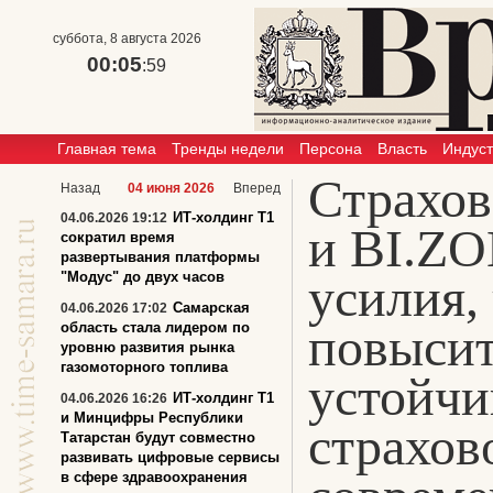
суббота, 8 августа 2026
00:05
:59
Главная тема
Тренды недели
Персона
Власть
Индус
Страхо
Назад
04 июня 2026
Вперед
ИТ-холдинг Т1
04.06.2026 19:12
и BI.ZO
сократил время
развертывания платформы
"Модус" до двух часов
усилия,
Самарская
04.06.2026 17:02
повыси
область стала лидером по
уровню развития рынка
газомоторного топлива
устойчи
ИТ-холдинг Т1
04.06.2026 16:26
и Минцифры Республики
страхов
Татарстан будут совместно
развивать цифровые сервисы
в сфере здравоохранения