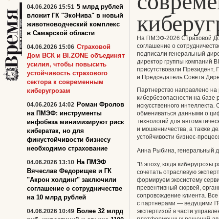
соврем
5 млрд рублей
04.06.2026 15:51
киберуг
вложит ГК "ЭкоНива" в новый
животноводческий комплекс
в Самарской области
На ПМЭФ-2026 Страховой До
соглашение о сотрудничеств
Страховой
04.06.2026 15:06
подписали генеральный дир
Дом ВСК и BI.ZONE объединят
директор группы компаний B
усилия, чтобы повысить
присутствовали Президент,
устойчивость страхового
и Председатель Совета Дире
сектора к современным
Партнерство направлено на 
киберугрозам
кибербезопасности на базе 
Роман Фролов
04.06.2026 14:02
искусственного интеллекта.
на ПМЭФ: инструменты
обмениваться данными о циф
технологий для автоматическ
инфобеза минимизируют риск
и мошенничества, а также д
кибератак, но для
устойчивости бизнес-процес
финустойчивости бизнесу
необходимо страхование
Анна Рыбина, генеральный д
На ПМЭФ
04.06.2026 13:10
"В эпоху, когда киберугрозы
Вячеслав Федорищев и ГК
сочетать отраслевую экспер
"Акрон холдинг" заключили
формируем экосистему серви
превентивный сюрвей, орган
соглашение о сотрудничестве
сопровождение клиента. Все
на 10 млрд рублей
с партнерами — ведущими IT
Более 32 млрд
04.06.2026 10:49
экспертизой в части управл