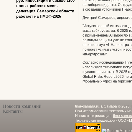
платформенных решений для
руб. инвестиций и свыше 1100
на киберинциденты. Сотрудн
новых рабочих мест -
в создании устойчивой IT-ар
делегация Самарской области
работает на ПМЭФ-2026
Дмитрий Самарцев, директор
"Искусственный интеллект д
масштабируемыми. В 2025 го
с применением AI выросло в 
Команды защиты уже не смог
не используя AI. Наше стра
поможет усилить устойчивос
киберугрозам".
Согласно исследованию Thre
используют технологии иску
и усложнения атак. В 2025 го
Global Risks Report 2026 не
глобальных угроз на горизонт
Новости компаний
time-samara.ru, г. Самара © 2026
Контакты
При использовании текстовых ма
Написать в редакцию:
time-samar
Техническая поддержка - ООО «