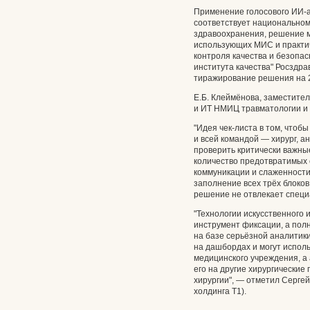
Применение голосового ИИ-а
соответствует национальном
здравоохранения, решение м
использующих МИС и практич
контроля качества и безопа
института качества" Росздр
тиражирование решения на 
Е.Б. Клеймёнова, заместите
и ИТ НМИЦ травматологии и 
"Идея чек-листа в том, чтоб
и всей командой — хирург, 
проверить критически важны
количество предотвратимых
коммуникации и слаженности
заполнение всех трёх блоков 
решение не отвлекает специ
"Технологии искусственного 
инструмент фиксации, а по
на базе серьёзной аналитик
на дашбордах и могут испол
медицинского учреждения, а
его на другие хирургические
хирургии", — отметил Серге
холдинга Т1).