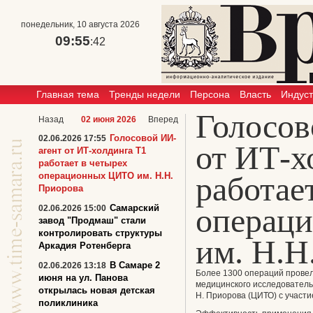
понедельник, 10 августа 2026
09:55
:43
Главная тема
Тренды недели
Персона
Власть
Индус
Голосов
Назад
02 июня 2026
Вперед
Голосовой ИИ-
02.06.2026 17:55
от ИТ-х
агент от ИТ-холдинга Т1
работает в четырех
операционных ЦИТО им. Н.Н.
работае
Приорова
операц
Самарский
02.06.2026 15:00
завод "Продмаш" стали
контролировать структуры
им. Н.Н
Аркадия Ротенберга
В Самаре 2
02.06.2026 13:18
Более 1300 операций прове
июня на ул. Панова
медицинского исследователь
открылась новая детская
Н. Приорова (ЦИТО) с участи
поликлиника