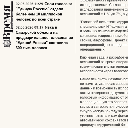
Эффективность применения 
Свои голоса за
02.06.2026 11:29
исследованиями. Согласно р
"Единую Россию" отдали
исследования применение хир
более чем 10 миллионов
осложнений с 11% до 7%, а у
человек по всей стране
"Голосовой ассистент хирур
специалистами ИТ-холдинга 
Явка в
02.06.2026 09:17
и больших языковых моделей,
Самарской области на
со специализированным обо
предварительное голосование
стойки, микрофоны. Проект 
"Единой России" составила
операционной, а к середине
300 тыс. человек
операционных.
Ключевая задача разработк
осложнений во время операц
коммуникации внутри операц
безопасности через голосов
Ранее чек-листы безопаснос
по памяти, уже после завер
данных и возможность их по
автоматизирован: документ
голосовую информацию от о
в операционную его браслет 
карта, и запускается голосо
хирургическую бригаду через
уточняет ответы и сам фик
автоматически сохраняется 
процедур хирургической без