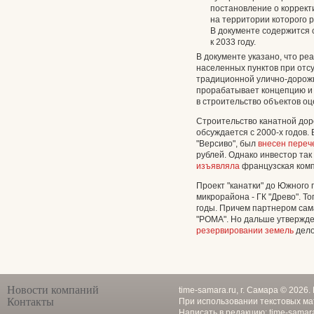
постановление о коррект
на территории которого
В документе содержится 
к 2033 году.
В документе указано, что ре
населенных пунктов при отс
традиционной улично-дорож
прорабатывает концепцию и 
в строительство объектов оц
Строительство канатной дор
обсуждается с 2000-х годов.
"Версиво", был
внесен переч
рублей. Однако инвестор так
изъявляла
французская комп
Проект "канатки" до Южного 
микрорайона - ГК "Древо". То
годы. Причем партнером сам
"POMA". Но дальше утвержде
резервировании земель
дело
Новости компаний
time-samara.ru, г. Самара © 2026
Контакты
При использовании текстовых ма
Написать в редакцию:
time-samar