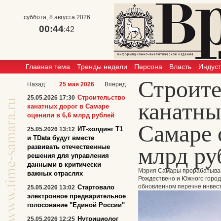
суббота, 8 августа 2026
00:44
:43
Главная тема
Тренды недели
Персона
Власть
Индус
Строите
Назад
25 мая 2026
Вперед
Строительство
25.05.2026 17:30
канатны
канатных дорог в Самаре
оценили в 6,6 млрд рублей
Самаре 
ИТ-холдинг T1
25.05.2026 13:12
и TData будут вместе
млрд ру
развивать отечественные
решения для управления
данными в критически
Мэрия Самары прорабатывае
важных отраслях
Рождествено и Южного город
обновленном перечне инвест
Стартовало
25.05.2026 13:02
электронное предварительное
голосование "Единой России"
Нутрициолог
25.05.2026 12:25