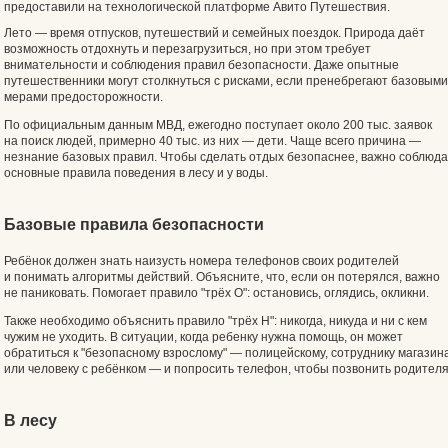
предоставили на технологической платформе Авито Путешествия.
Лето — время отпусков, путешествий и семейных поездок. Природа даёт
возможность отдохнуть и перезагрузиться, но при этом требует
внимательности и соблюдения правил безопасности. Даже опытные
путешественники могут столкнуться с рисками, если пренебрегают базовыми
мерами предосторожности.
По официальным данным МВД, ежегодно поступает около 200 тыс. заявок
на поиск людей, примерно 40 тыс. из них — дети. Чаще всего причина —
незнание базовых правил. Чтобы сделать отдых безопаснее, важно соблюда
основные правила поведения в лесу и у воды.
Базовые правила безопасности
Ребёнок должен знать наизусть номера телефонов своих родителей
и понимать алгоритмы действий. Объясните, что, если он потерялся, важно
не паниковать. Помогает правило "трёх О": остановись, оглядись, окликни.
Также необходимо объяснить правило "трёх Н": никогда, никуда и ни с кем
чужим не уходить. В ситуации, когда ребенку нужна помощь, он может
обратиться к "безопасному взрослому" — полицейскому, сотруднику магазин
или человеку с ребёнком — и попросить телефон, чтобы позвонить родителя
В лесу