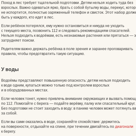
Поход в лес требует тщательной подготовки. Детям нельзя ходить туда без
взрослых. Важно одеваться ярко, брать с собой бутылку воды, перекус, кото
не испортится, полностью заряженный телефон и свисток. Этот набор долж
быть у каждого, кто идет в лес.
Если ребёнок потерялся, ему нужно остановиться и никуда не уходить
с текущего места, позвонить 112 и следовать рекомендациям спасателей.
Нельзя подходить к водоёмам, есть незнакомые растения или прятаться — 
затрудняет поиски.
Родителям важно держать ребёнка в поле зрения и заранее проговаривать
правила, чтобы предотвратить такую ситуацию.
У воды
Водоёмы представляют повышенную опасность: детям нельзя подходить
к воде одним, купаться можно только под контролем взрослых
и в оборудованных местах.
Если человек тонет, нужно привлечь внимание окружающих и вызвать помощ
по 112. Помогайте с берега — подайте верёвку, палку или спасательный круг.
Без подготовки не стоит заходить в воду: в панике человек может потянуть в
за собой.
Если вы сами оказались в воде, сохраняйте спокойствие: держитесь
на поверхности, отдыхайте на спине, при течении двигайтесь по
диагонали
к берегу.