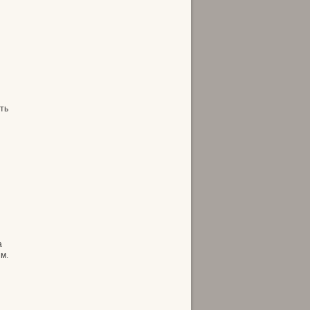
ть
а
м.