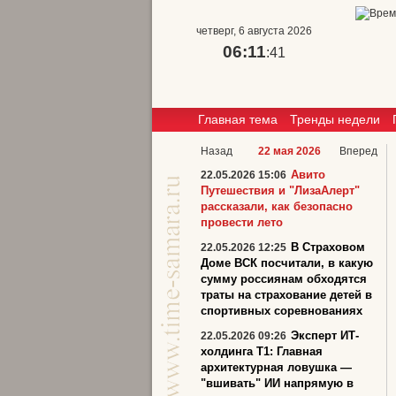
четверг, 6 августа 2026
06:11
:42
Главная тема
Тренды недели
Назад
22 мая 2026
Вперед
Авито
22.05.2026 15:06
Путешествия и "ЛизаАлерт"
рассказали, как безопасно
провести лето
В Страховом
22.05.2026 12:25
Доме ВСК посчитали, в какую
сумму россиянам обходятся
траты на страхование детей в
спортивных соревнованиях
Эксперт ИТ-
22.05.2026 09:26
холдинга Т1: Главная
архитектурная ловушка —
"вшивать" ИИ напрямую в