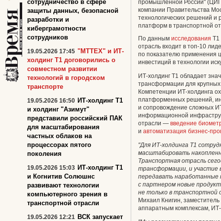
сотрудничество в сфере
промышленной России" (ЦИПР
компании Правительства Мос
защиты данных, безопасной
технологических решений и
разработки и
платформ в транспортной от
киберграмотности
сотрудников
По данным
исследования
Т1 
отрасль входит в топ-10 лид
"МТТЕХ" и ИТ-
19.05.2026 17:45
по показателю применения ц
холдинг Т1 договорились о
инвестиций в технологии иск
совместном развитии
ИТ-холдинг Т1 обладает зн
технологий в городском
трансформации для крупных 
транспорте
Компетенции ИТ-холдинга ох
платформенных решений, ин
ИТ-холдинг Т1
19.05.2026 16:50
и сопровождение сложных ИТ
и холдинг "Азимут"
информационной инфраструк
представили российский ПАК
отрасли —
введение биомет
для масштабирования
и
автоматизация бизнес-про
частных облаков на
процессорах пятого
"Для
ИТ-холдинга
Т1 сотруд
масштабировать
накоплен
поколения
Транспортная отрасль сего
ИТ-холдинг Т1
19.05.2026 15:03
трансформации, и участие 
и Когнитив Солюшнс
передавать наработанные
с партнером новые продукт
развивают технологии
не только в транспортной о
компьютерного зрения в
Михаил Книгин, заместитель
транспортной отрасли
аппаратным комплексам, ИТ-
ВСК запускает
19.05.2026 12:21