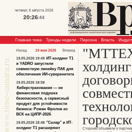
четверг, 6 августа 2026
20:26
:44
Главная тема
Тренды недели
Персона
Власть
Индус
"МТТЕХ
Назад
19 мая 2026
Вперед
ИТ-холдинг T1
19.05.2026 19:49
холдинг
и YADRO запустили
совместную линейку ПАК для
обеспечения ИИ-суверенитета
договор
19.05.2026 18:58
совмест
Киберстрахование — не
финансовая подушка
безопасности, а сервисный
техноло
продукт для устойчивости
бизнеса: Роман Фролов из
городск
ВСК на ЦИПР-2026
"Солар" и ИТ-
19.05.2026 18:48
холдинг Т1 расширяют
Стороны объявили о партне