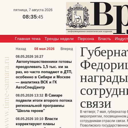
пятница, 7 августа 2026
08:35
:46
Главная тема
Тренды недели
Персона
Власть
Индус
Губерна
Назад
08 мая 2026
Вперед
08.05.2026 16:27
Федори
Автопутешественники готовы
преодолевать 1,5 тыс. км за
раз, но часто попадают в ДТП,
наград
особенно в Сибири и Москве
— аналитика ВСК и ГК
сотрудн
АвтоСпецЦентр
В Самаре
08.05.2026 13:32
связи
подвели итоги второго потока
региональной программы
"Школа героев"
В четверг, 7 мая, губернато
мероприятии, посвященном Д
Власти
08.05.2026 10:10
сотрудникам отрасли связи.
корректируют планы
Поволжского государственно