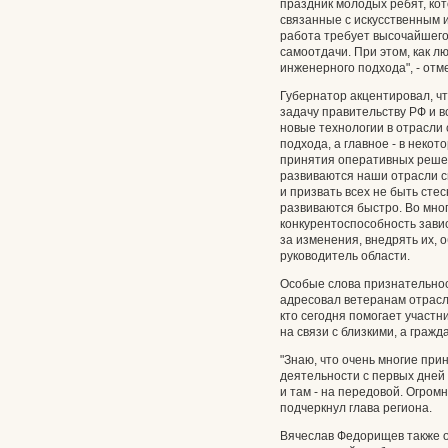
праздник молодых ребят, ко
связанные с искусственным 
работа требует высочайшего
самоотдачи. При этом, как л
инженерного подхода", - от
Губернатор акцентировал, ч
задачу правительству РФ и 
новые технологии в отрасли 
подхода, а главное - в неко
принятия оперативных решен
развиваются наши отрасли с
и призвать всех не быть ст
развиваются быстро. Во мно
конкурентоспособность завися
за изменения, внедрять их, о
руководитель области.
Особые слова признательнос
адресовал ветеранам отрасл
кто сегодня помогает участ
на связи с близкими, а граж
"Знаю, что очень многие пр
деятельности с первых дней
и там - на передовой. Огром
подчеркнул глава региона.
Вячеслав Федорищев также о