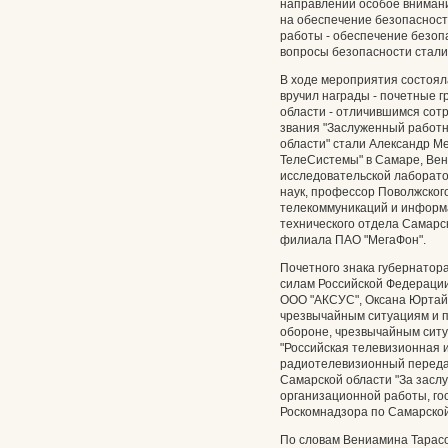
направлений особое вниман
на обеспечение безопасност
работы - обеспечение безоп
вопросы безопасности стали 
В ходе мероприятия состоял
вручил награды - почетные 
области - отличившимся сот
звания "Заслуженный работн
области" стали Александр 
ТелеСистемы" в Самаре, Вен
исследовательской лаборато
наук, профессор Поволжског
телекоммуникаций и информа
технического отдела Самарс
филиала ПАО "МегаФон".
Почетного знака губернатор
силам Российской Федерации
ООО "АКСУС", Оксана Юртайк
чрезвычайным ситуациям и п
обороне, чрезвычайным сит
"Российская телевизионная 
радиотелевизионный передаю
Самарской области "За заслу
организационной работы, го
Роскомнадзора по Самарской
По словам Вениамина Тарасо