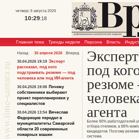
четверг, 6 августа 2026
10:29
:18
Главная тема
Тренды недели
Персона
Власть
Индус
Эксперт
Назад
30 апреля 2026
Вперед
Эксперт
30.04.2026 19:19
под ког
рассказал, под кого
подстраивать резюме — под
человека или под ИИ-агента
резюме
Почему
30.04.2026 19:06
человек
собственники выбирают
проект перепланировки у
специалистов
агента
Вячеслав
30.04.2026 13:54
Федорищев передал в
Более 90% работодателей 
муниципалитеты Самарской
отбора откликов, а 88% ком
области 20 современных
кандидатов. Поэтому резюме 
пожарных машин
система.