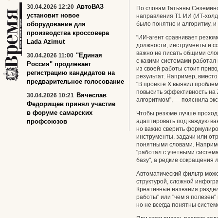
АвтоВАЗ
30.04.2026 12:20
По словам Татьяны Сеземин
установит новое
направления Т1 ИИ (ИТ-холди
оборудование для
было понятно и алгоритму, и 
производства кроссовера
"ИИ-агент сравнивает резюме
Lada Azimut
должности, инструменты и с
важно не писать общими слов
"Единая
30.04.2026 11:00
с какими системами работал 
Россия" продлевает
из своей работы стоит приво
регистрацию кандидатов на
результат. Например, вмест
предварительное голосование
"В проекте X выявил пробле
повысить эффективность на 
Вячеслав
30.04.2026 10:21
алгоритмом", — пояснила экс
Федорищев принял участие
в форуме самарских
Чтобы резюме лучше проходи
профсоюзов
адаптировать под каждую ва
но важно сверить формулиров
инструменты, задачи или отр
понятными словами. Наприме
"работал с учетными система
базу", а редкие сокращения
Автоматический фильтр може
структурой, сложной инфогр
Креативные названия раздело
работы" или "чем я полезен"
но не всегда понятны систем