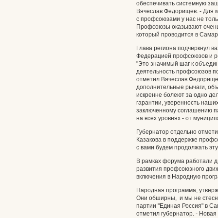
обеспечивать системную защ
Вячеслав Федорищев. - Для м
с профсоюзами у нас не тол
Профсоюзы оказывают очень 
который проводится в Самар
Глава региона подчеркнул в
Федерацией профсоюзов и р
"Это значимый шаг к объеди
деятельность профсоюзов по
отметил Вячеслав Федорище
дополнительные рычаги, об
искренне болеют за одно де
гарантии, уверенность наши
заключенному соглашению п
на всех уровнях - от муници
Губернатор отдельно отмети
Казакова в поддержке профс
с вами будем продолжать эту
В рамках форума работали д
развития профсоюзного движ
включения в Народную прогр
Народная программа, утвержд
Они обширны, и мы не стесн
партии "Единая Россия" в Са
отметил губернатор. - Нова