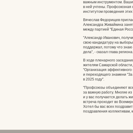
важным инструментом. Ваши
в ней учтены. Профсоюзная 
институтом проведения этих
Вячеслав Федорищев приглас
Александра Живайкина заня
между партией "Единая Росс
"Александр Иванович, получ
свою кандидатуру на выборы
поддержал, потому что знаю 
дела", - сказал глава региона
В ходе пленарного заседани
жителям Самарской области,
"Организация эффективного 
и переходящего знамени "За
в 2025 году".
"Профсоюзы объединяют всех
за важную работу. Многие из
и у вас получается делать ж
встреча проходит во Всемир
Хотел бы вас всех поздравит
поздравления коллективам, 