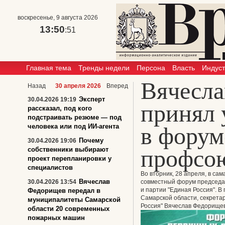
воскресенье, 9 августа 2026
13:50
:51
Главная тема
Тренды недели
Персона
Власть
Индус
Вячесл
Назад
30 апреля 2026
Вперед
Эксперт
30.04.2026 19:19
принял 
рассказал, под кого
подстраивать резюме — под
человека или под ИИ-агента
в форум
Почему
30.04.2026 19:06
профсо
собственники выбирают
проект перепланировки у
специалистов
Во вторник, 28 апреля, в са
Вячеслав
30.04.2026 13:54
совместный форум председа
и партии "Единая Россия". В
Федорищев передал в
Самарской области, секрета
муниципалитеты Самарской
Россия" Вячеслав Федорищев
области 20 современных
пожарных машин