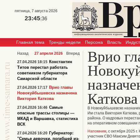
пятница, 7 августа 2026
23:45
:36
Главная тема
Тренды недели
Персона
Власть
Индус
Врио гл
Назад
27 апреля 2026
Вперед
Константин
27.04.2026 18:15
Новоку
Титов перестал работать
советником губернатора
Самарской области
назначе
Врио главы
27.04.2026 17:17
Каткова
Новокуйбышевска назначена
Виктория Каткова
Самые
27.04.2026 16:46
В Новокуйбышевске назначе
опасные трассы столицы —
Им стала Виктория Каткова,
района. О кадровых переста
МКАД и Варшавка, статистика
на оперативном совещании п
ВСК
Напомним
, с октября 2025 г
Губернатор:
27.04.2026 16:20
участник СВО Максим Девято
"Семье девочки, погибшей из-