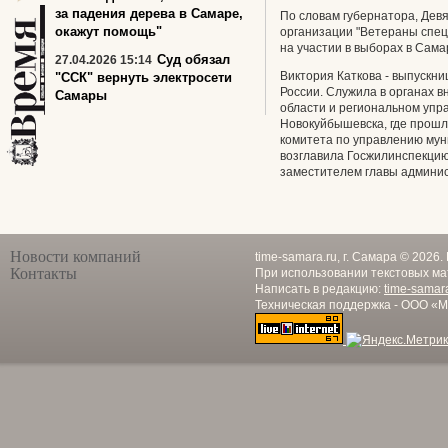
за падения дерева в Самаре,
По словам губернатора, Дев
окажут помощь"
организации "Ветераны спец
на участии в выборах в Сама
Суд обязал
27.04.2026 15:14
Виктория Каткова - выпускни
"ССК" вернуть электросети
России. Служила в органах 
Самары
области и региональном упр
Новокуйбышевска, где прошла
комитета по управлению мун
возглавила Госжилинспекцию
заместителем главы админи
Новости компаний
time-samara.ru, г. Самара © 2026
Контакты
При использовании текстовых ма
Написать в редакцию:
time-samar
Техническая поддержка - ООО «