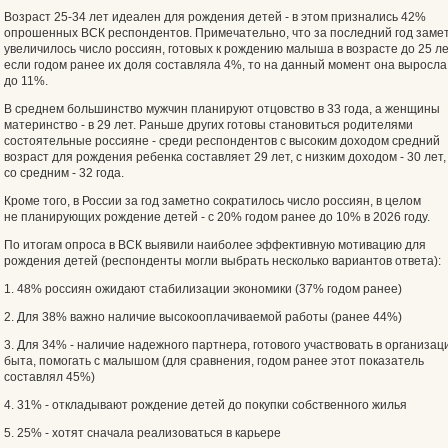
Возраст 25-34 лет идеален для рождения детей - в этом признались 42%
опрошенных ВСК респондентов. Примечательно, что за последний год заме
увеличилось число россиян, готовых к рождению малыша в возрасте до 25 ле
если годом ранее их доля составляла 4%, то на данный момент она выросла
до 11%.
В среднем большинство мужчин планируют отцовство в 33 года, а женщины
материнство - в 29 лет. Раньше других готовы становиться родителями
состоятельные россияне - среди респондентов с высоким доходом средний
возраст для рождения ребенка составляет 29 лет, с низким доходом - 30 лет,
со средним - 32 года.
Кроме того, в России за год заметно сократилось число россиян, в целом
не планирующих рождение детей - с 20% годом ранее до 10% в 2026 году.
По итогам опроса в ВСК выявили наиболее эффективную мотивацию для
рождения детей (респонденты могли выбрать несколько вариантов ответа):
1. 48% россиян ожидают стабилизации экономики (37% годом ранее)
2. Для 38% важно наличие высокооплачиваемой работы (ранее 44%)
3. Для 34% - наличие надежного партнера, готового участвовать в организац
быта, помогать с малышом (для сравнения, годом ранее этот показатель
составлял 45%)
4. 31% - откладывают рождение детей до покупки собственного жилья
5. 25% - хотят сначала реализоваться в карьере