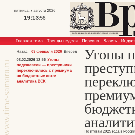
пятница, 7 августа 2026
19:13
:58
Главная тема
Тренды недели
Персона
Власть
Индус
Угоны 
Назад
03 февраля 2026
Вперед
Угоны
03.02.2026 12:56
преступ
подешевели — преступники
переключились с премиума
на бюджетные авто:
переклю
аналитика ВСК
премиум
бюджетн
аналит
По итогам 2025 года в Росси