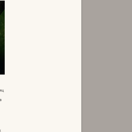
сяц
в
х