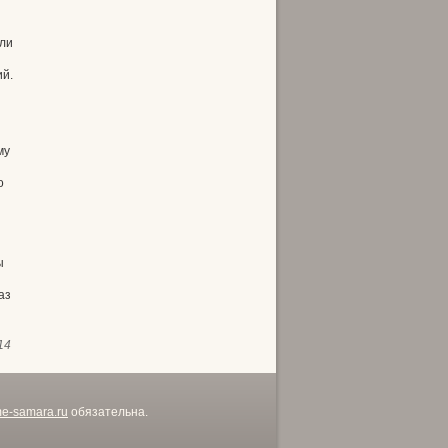
сли
ий.
му
о
ы
аз
14
me-samara.ru
обязательна.