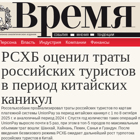
Персона
Власть
Индустрия
Компании
Финансы
РСХБ оценил траты
российских туристов
в период китайских
каникул
Россельхозбанк проанализировал траты российских туристов по картам
платежной системы UnionPay за период китайских каникул с 1 по 8 октября
2025 г. и аналогичный период 2024 г. Спустя год количество таких операций 
UnionPay выросло почти в 5 раз, при этом в топ-5 городов по максимальным
объемам трат вошли: Шанхай, Хайнань, Пекин, Санья и Гуандун. После
введения безвизового режима РСХБ ожидает дальнейший рост турпотока
российских туристов в Китай.