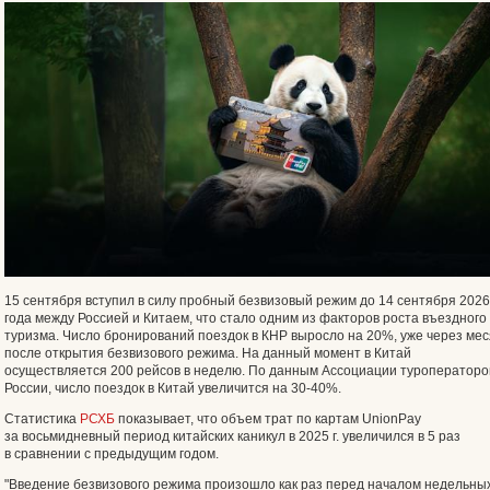
15 сентября вступил в силу пробный безвизовый режим до 14 сентября 2026
года между Россией и Китаем, что стало одним из факторов роста въездного
туризма. Число бронирований поездок в КНР выросло на 20%, уже через ме
после открытия безвизового режима. На данный момент в Китай
осуществляется 200 рейсов в неделю. По данным Ассоциации туроператоро
России, число поездок в Китай увеличится на 30-40%.
Статистика
РСХБ
показывает, что объем трат по картам UnionPay
за восьмидневный период китайских каникул в 2025 г. увеличился в 5 раз
в сравнении с предыдущим годом.
"Введение безвизового режима произошло как раз перед началом недельны