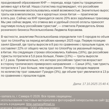
празднований образования КНР — периода, когда туристы традиционно
активно едут в Китай. Наша статистика подтверждает, что российские
путешественники воспользовались новой возможностью. Значительно выро
траты как в мегаполисах, так и курортных зонах Китая — практически
в пять раз. Сейчас на КНР приходится около 20% всех зарубежных транзакц
Мы уже сейчас видим, что отмена виз и удобный способ оплаты приносят
ощутимую пользу российским туристам", — отметила Руководитель блока
розничного бизнеса Россельхозбанка Людмила Корсакова.
В частности, аналитики Россельхозбанка определили топ-5 городов по объе
трат по UnionPay за период китайских каникул 2025 года. Первую позицию
занял Шанхай, где траты выросли в 8 раз по сравнению с прошлым годом, чт
составляет 22% от общего числа трат по UnionPay за указанный период
в Китае. На следующих строках обосновались Хайнань (16%), где российские
туристы потратили в 5,6 раза больше, Пекин (13%) — траты выросли
в 7,1 раза. Примечательно, что интерес российских туристов возрастает
в сторону тропического приморского направления — Санья (4%), там турист
потратили в 7 раз больше, чем годом ранее. Пятерку городов лидеров
по количеству трат замыкает Гуандун (3%), где объем трат увеличился в 13 р
по сравнению с прошлом годом.
Дата:
17.10.2025 15:40
4
e-samara.ru, г. Самара © 2026. Все права защищены.
 использовании текстовых материалов и фотографий гиперссылка на сайт
ti
исать в редакцию:
time-samara@mail.ru
ническая поддержка - ООО «Медиасервис»