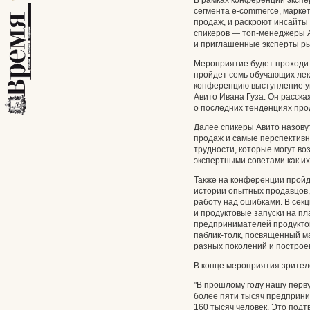
В рамках конференции экспе
сегмента e-commerce, марк
продаж, и раскроют инсайты
спикеров — топ-менеджеры А
и приглашенные эксперты ры
Мероприятие будет проходить
пройдет семь обучающих лек
конференцию выступление у
Авито Ивана Гуза. Он расска
о последних тенденциях про
Далее спикеры Авито назов
продаж и самые перспектив
трудности, которые могут во
экспертными советами как их
Также на конференции пройд
истории опытных продавцов
работу над ошибками. В секц
и продуктовые запуски на п
предпринимателей продуктов
паблик-толк, посвященный м
разных поколений и построе
В конце мероприятия зрител
"В прошлому году нашу перв
более пяти тысяч предприн
160 тысяч человек. Это подт