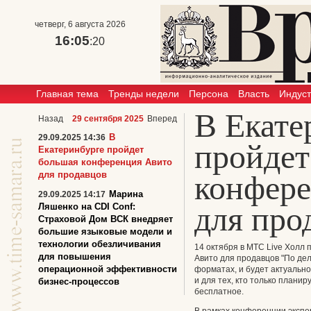
четверг, 6 августа 2026
16:05
:21
Главная тема
Тренды недели
Персона
Власть
Индус
В Екате
Назад
29 сентября 2025
Вперед
В
29.09.2025 14:36
пройдет
Екатеринбурге пройдет
большая конференция Авито
для продавцов
конфере
Марина
29.09.2025 14:17
для про
Ляшенко на CDI Conf:
Страховой Дом ВСК внедряет
большие языковые модели и
технологии обезличивания
14 октября в МТС Live Холл
для повышения
Авито для продавцов "По де
операционной эффективности
форматах, и будет актуально
и для тех, кто только плани
бизнес-процессов
бесплатное.