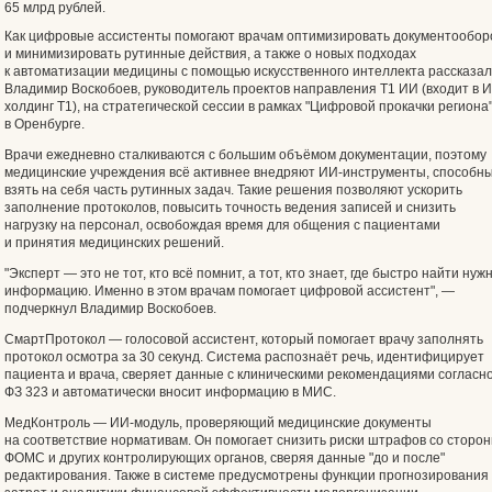
65 млрд рублей.
Как цифровые ассистенты помогают врачам оптимизировать документообор
и минимизировать рутинные действия, а также о новых подходах
к автоматизации медицины с помощью искусственного интеллекта рассказал
Владимир Воскобоев, руководитель проектов направления Т1 ИИ (входит в И
холдинг Т1), на стратегической сессии в рамках "Цифровой прокачки региона
в Оренбурге.
Врачи ежедневно сталкиваются с большим объёмом документации, поэтому
медицинские учреждения всё активнее внедряют ИИ-инструменты, способн
взять на себя часть рутинных задач. Такие решения позволяют ускорить
заполнение протоколов, повысить точность ведения записей и снизить
нагрузку на персонал, освобождая время для общения с пациентами
и принятия медицинских решений.
"Эксперт — это не тот, кто всё помнит, а тот, кто знает, где быстро найти нуж
информацию. Именно в этом врачам помогает цифровой ассистент", —
подчеркнул Владимир Воскобоев.
СмартПротокол — голосовой ассистент, который помогает врачу заполнять
протокол осмотра за 30 секунд. Система распознаёт речь, идентифицирует
пациента и врача, сверяет данные с клиническими рекомендациями согласн
ФЗ 323 и автоматически вносит информацию в МИС.
МедКонтроль — ИИ-модуль, проверяющий медицинские документы
на соответствие нормативам. Он помогает снизить риски штрафов со сторо
ФОМС и других контролирующих органов, сверяя данные "до и после"
редактирования. Также в системе предусмотрены функции прогнозирования