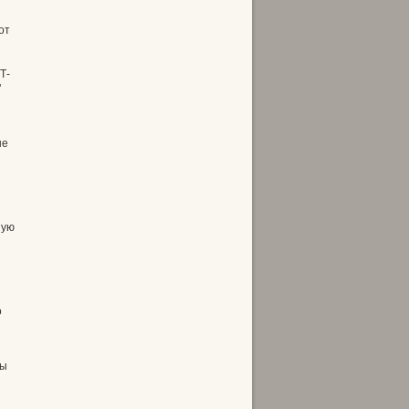
от
Т-
"
ые
ную
о
ны