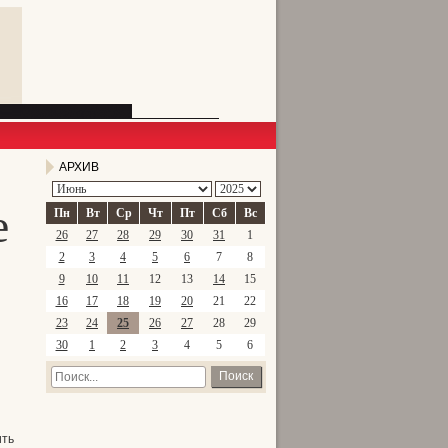
АРХИВ
е
Пн
Вт
Ср
Чт
Пт
Сб
Вс
26
27
28
29
30
31
1
2
3
4
5
6
7
8
9
10
11
12
13
14
15
16
17
18
19
20
21
22
23
24
25
26
27
28
29
30
1
2
3
4
5
6
Поиск
ить