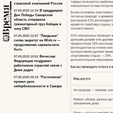
товары пользуются наибольш
страховой компанией России
опрошенные готовы потратит
В преддверии
07.05.2025 12:34
Более половины участников 
Дня Победы Самарская
летом на природе: о времяп
область отправила
рассказали 51% респонденто
гуманитарный груз бойцам в
нравится такой вид отдыха, 
зону СВО
соответственно.
"Ландыши"
42% опрошенных проводят вр
07.05.2025 12:07
дачными делами или другим
снова зацветут на Wink.ru —
предпочтение 35% респонден
продолжению сериала-хита
респондентов на чтение книг
быть
путешествиям уделяют вни
спортивному отдыху — 29%. 
Вячеслав
07.05.2025 10:02
дополнительном образовани
Федорищев поздравил
работников отраслей связи с
Как вы проводите отпуск и
Днем радио
"Ростелеком"
07.05.2025 09:19
Вид досуга
провел урок
кибербезопасности в Самаре
На природе — пикники, ша
Ремонт, уборка, дачные де
обновление дома
Дома — отдых с книгами, 