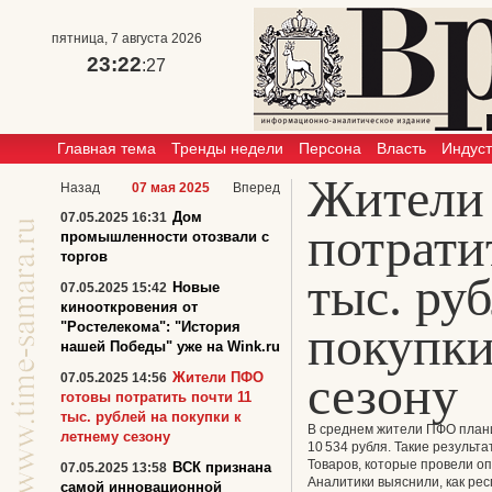
пятница, 7 августа 2026
23:22
:27
Главная тема
Тренды недели
Персона
Власть
Индус
Жители
Назад
07 мая 2025
Вперед
Дом
07.05.2025 16:31
потрати
промышленности отозвали с
торгов
тыс. ру
Новые
07.05.2025 15:42
кинооткровения от
покупки
"Ростелекома": "История
нашей Победы" уже на Wink.ru
сезону
Жители ПФО
07.05.2025 14:56
готовы потратить почти 11
тыс. рублей на покупки к
В среднем жители ПФО плани
летнему сезону
10 534 рубля. Такие результ
Товаров, которые провели оп
ВСК признана
07.05.2025 13:58
Аналитики выяснили, как ре
самой инновационной