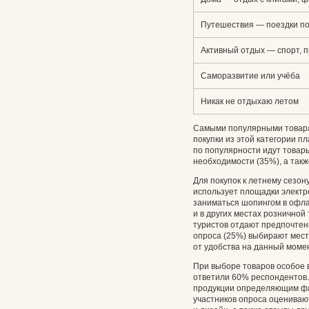
Путешествия — поездки по
Активный отдых — спорт, п
Саморазвитие или учёба
Никак не отдыхаю летом
Самыми популярными товарам
покупки из этой категории 
по популярности идут товары
необходимости (35%), а такж
Для покупок к летнему сезо
использует площадки элект
заниматься шопингом в офлай
и в других местах рознично
туристов отдают предпочтен
опроса (25%) выбирают мест
от удобства на данный момен
При выборе товаров особое 
ответили 60% респондентов.
продукции определяющим фа
участников опроса оцениваю