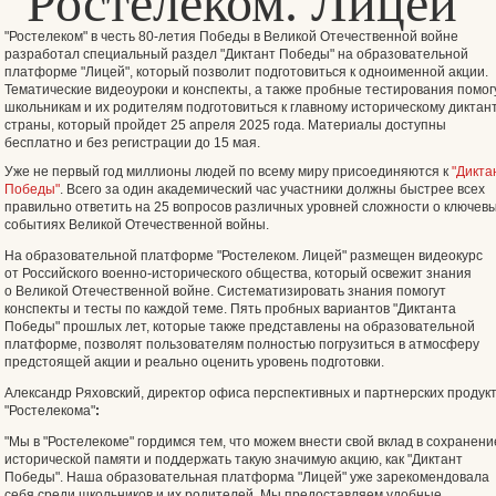
"Ростелеком. Лицей"
"Ростелеком" в честь 80-летия Победы в Великой Отечественной войне
разработал специальный раздел
"Диктант Победы"
на образовательной
платформе
"Лицей"
, который позволит подготовиться к одноименной акции.
Тематические видеоуроки и конспекты, а также пробные тестирования помог
школьникам и их родителям подготовиться к главному историческому диктан
страны, который пройдет 25 апреля 2025 года. Материалы доступны
бесплатно и без регистрации до 15 мая.
Уже не первый год миллионы людей по всему миру присоединяются к
"Дикта
Победы"
. Всего за один академический час участники должны быстрее всех
правильно ответить на 25 вопросов различных уровней сложности о ключев
событиях Великой Отечественной войны.
На образовательной платформе "Ростелеком. Лицей" размещен видеокурс
от Российского военно-исторического общества, который освежит знания
о Великой Отечественной войне. Систематизировать знания помогут
конспекты и тесты по каждой теме. Пять пробных вариантов "Диктанта
Победы" прошлых лет, которые также представлены на образовательной
платформе, позволят пользователям полностью погрузиться в атмосферу
предстоящей акции и реально оценить уровень подготовки.
Александр Ряховский, директор офиса перспективных и партнерских продук
"Ростелекома"
:
"Мы в "Ростелекоме" гордимся тем, что можем внести свой вклад в сохранени
исторической памяти и поддержать такую значимую акцию, как "Диктант
Победы". Наша образовательная платформа "Лицей" уже зарекомендовала
себя среди школьников и их родителей. Мы предоставляем удобные