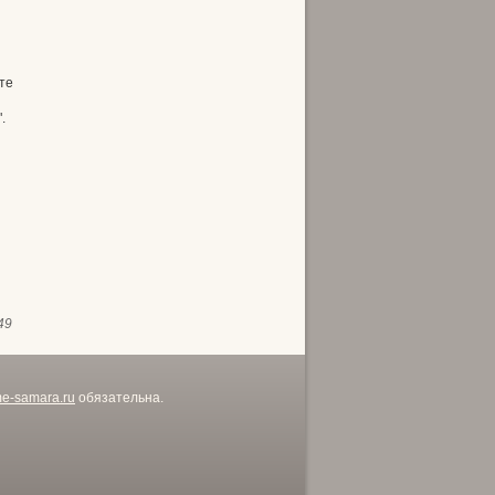
те
.
49
me-samara.ru
обязательна.