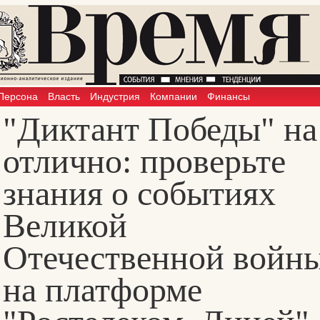
Персона
Власть
Индустрия
Компании
Финансы
"Диктант Победы" на
отлично: проверьте
знания о событиях
Великой
Отечественной войн
на платформе