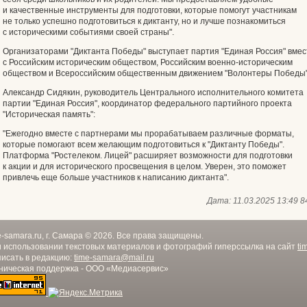
и качественные инструменты для подготовки, которые помогут участникам
не только успешно подготовиться к диктанту, но и лучше познакомиться
с историческими событиями своей страны".
Организаторами "Диктанта Победы" выступает партия "Единая Россия" вмес
с Российским историческим обществом, Российским военно-историческим
обществом и Всероссийским общественным движением "Волонтеры Победы"
Александр Сидякин, руководитель Центрального исполнительного комитета
партии "Единая Россия", координатор федерального партийного проекта
"Историческая память":
"Ежегодно вместе с партнерами мы прорабатываем различные форматы,
которые помогают всем желающим подготовиться к "Диктанту Победы".
Платформа "Ростелеком. Лицей" расширяет возможности для подготовки
к акции и для исторического просвещения в целом. Уверен, это поможет
привлечь еще больше участников к написанию диктанта".
Дата:
11.03.2025 13:49
8
e-samara.ru, г. Самара © 2026. Все права защищены.
 использовании текстовых материалов и фотографий гиперссылка на сайт
ti
исать в редакцию:
time-samara@mail.ru
ническая поддержка - ООО «Медиасервис»