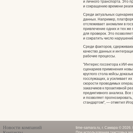
и личного транспорта. Это п
и сокращению времени реагир
Среди актуальных сценариев
данных. Например, платфор
отслеживает аномалии в госз
привлечение одних и тех же
для проверок. Это позволяе
и сократить число нарушений
Среди факторов, сдерживающ
качество данных и интеграц
рабочие процессы.
"Интерес госсектора к ИИ-и
сценариев применения новых
круглого стола кейсы доказы
госслужащих, а усиливает и
скорости проводимых операци
заказчиков к проактивной р
предиктивного анализа. Все 
и позволяет прогнозировать, 
стандартом", — отметил Иго
Новости компаний
time-samara.ru, г. Самара © 2026
Контакты
При использовании текстовых ма