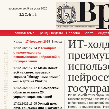
воскресенье, 9 августа 2026
13:56
:51
Главная тема
Тренды недели
Персона
Власть
Индус
ИТ-холд
Назад
17 февраля 2025
Вперед
ИТ-холдинг Т1:
17.02.2025 17:34
преиму
о преимуществах
использования нейросетей в
госуправлении
использ
Мама может
17.02.2025 17:12
нейросе
всё на свете: премьера
сериала "Между нами химия"
— 6 марта на Wink.ru
госупра
В Самарской
17.02.2025 15:07
области оставят 20
ИИ не заменяет госслужащих
управляющих компаний
качество госуслуг. О возмож
нейросетевых технологий ра
Умный дом:
17.02.2025 13:05
Немов на круглом столе "Иск
друг, консьерж или шкатулка с