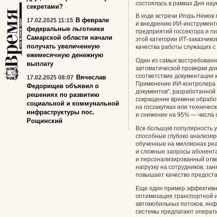
состоялась в рамках Дня нау
секретами?
В ходе встречи Игорь Немов
В феврале
17.02.2025 11:15
и внедрению ИИ-инструменто
федеральные льготники
предприятий госсектора и г
Самарской области начали
этой категории ИТ-заказчик
получать увеличенную
качества работы служащих с
ежемесячную денежную
Один из самых востребованн
выплату
автоматической проверки док
соответствие документации 
Вячеслав
17.02.2025 08:07
Применение ИИ-контролера
Федорищев объявил о
документов", разработанной
решениях по развитию
сокращение времени обработ
социальной и коммунальной
на госзакупках или техническ
инфраструктуры пос.
и снижение на 95% — числа 
Рощинский
Все большую популярность у
способные глубоко анализир
обученные на миллионах реа
и сложные запросы абонент
и персонализированный отве
нагрузку на сотрудников, за
повышает качество предостав
Еще один пример эффективно
оптимизация транспортной 
автомобильных потоков, инф
системы предлагают операт