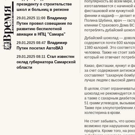
популярность во всем мире, 
президенту о строительстве
изготавливается с начинкой 
школ и больниц в регионе
фисташковой или кунжутной 
финики и кадаиф — делает е
Владимир
29.01.2025 11:00
Полина Шубина, врач — гаст
Путин провел совещание по
клиники Страхового Дома ВСК
развитию беспилотной
потреблять дубайский шокол
авиации в НПЦ "Самара"
Дубайский шоколад — довольн
Владимир
29.01.2025 08:47
содержится почти 600 калори
1380 калорий. Это соответс
Путин посетил АвтоВАЗ
человека. Также не стоит за
Стал известен
29.01.2025 08:11
который не отвечает потреб
оклад губернатора Самарской
Какао, фисташки, кунжут и ф
области
за счет содержания антиокс
составляют "сахарную бомбу
лучше людям с высокой двиг
В целом, стоит ограничивать
шоколад не рекомендуется л
а также с сахарным диабетом,
51 грамм углеводов, вызыва
Также при злоупотреблении
холестерина в крови.
Не стоит забывать, что шок
возможно при нарушении пра
продукта. Кроме того, на ро