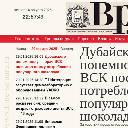
четверг, 6 августа 2026
22:57
:48
Главная тема
Тренды недели
Персона
Власть
Индус
Дубайск
Назад
29 января 2025
Вперед
Дубайского
29.01.2025 16:09
понемн
понемножку — врач ВСК
посчитал норму потребления
популярного шоколада
ВСК по
Т1 Интеграция
29.01.2025 14:38
потребл
запускает демолабораторию с
оборудованием YADRO
популяр
В самом
29.01.2025 12:32
расцвете сил: cредний
возраст страхового агента ВСК
шокола
— 43 года
Вячеслав
29.01.2025 11:08
За короткий промежуток вре
Федорищев доложил